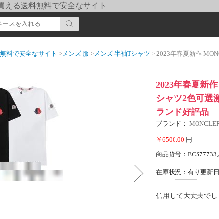
pi] 買える送料無料で安全なサイト
送料無料で安全なサイト
>
メンズ 服
>
メンズ 半袖Tシャツ
> 2023年春夏新作 MONCLER偽
2023年春夏新
シャツ2色可選
ランド好評品
ブランド：
MONCL
￥6500.00
円
商品货号：ECS77733
在庫状況：有り
更新日期
信用して大丈夫でし