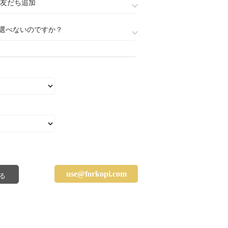
888)友だち追加
選べないのですか？
use@forkopi.com