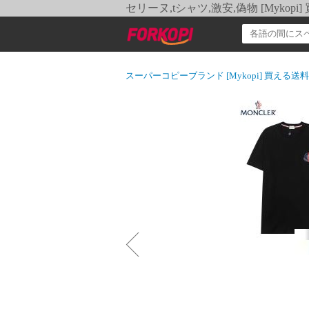
セリーヌ,tシャツ,激安,偽物 [Myko
スーパーコピーブランド [Mykopi] 買える