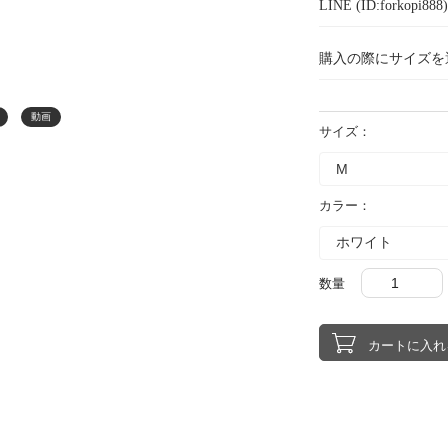
LINE (ID:forkopi
購入の際にサイズを
動画
サイズ：
カラー：
数量