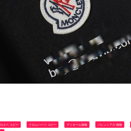
ロエベ コピー
クロムハーツ コピー
ディオール偽物
バレンシアガ 偽物