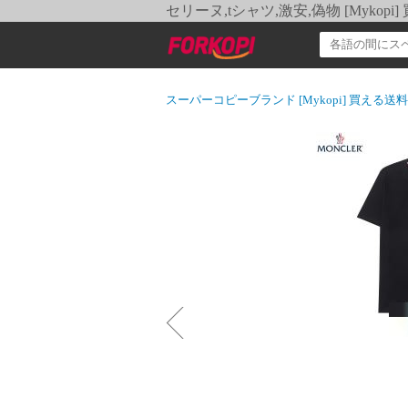
セリーヌ,tシャツ,激安,偽物 [Myko
スーパーコピーブランド [Mykopi] 買える