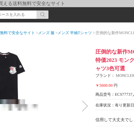
pi] 買える送料無料で安全なサイト
送料無料で安全なサイト
>
メンズ 服
>
メンズ 半袖Tシャツ
> 圧倒的な新作MONCLERコピー ブラ
圧倒的な新作MO
特価2023 モ
ャツ3色可選
ブランド：
MONCL
￥5600.00
円
商品货号：ECS77737
在庫状況：有り
更新日期
信用して大丈夫でし