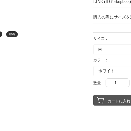
LINE (ID:forkopi
購入の際にサイズを
動画
サイズ：
カラー：
数量