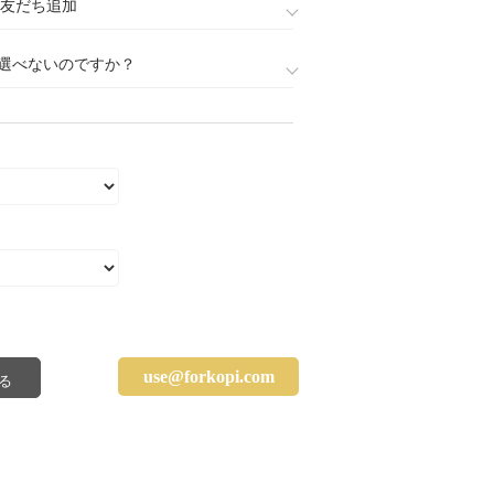
888)友だち追加
選べないのですか？
use@forkopi.com