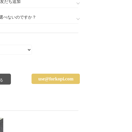
888)友だち追加
選べないのですか？
use@forkopi.com