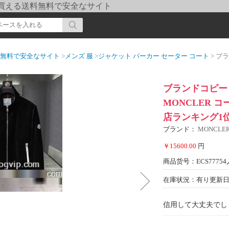
pi] 買える送料無料で安全なサイト
送料無料で安全なサイト
>
メンズ 服
>
ジャケット パーカー セーター コート
> ブランドコピ
ブランドコピー 
MONCLER 
店ランキング1
ブランド：
MONCL
￥15600.00
円
商品货号：ECS77754
在庫状況：有り
更新日期
信用して大丈夫でし