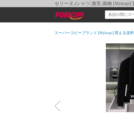
セリーヌ,tシャツ,激安,偽物 [Myko
スーパーコピーブランド [Mykopi] 買える