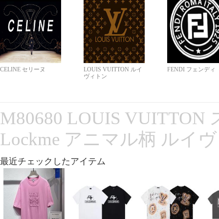
CELINE セリーヌ
LOUIS VUITTON ルイ
FENDI フェンディ
ヴィトン
M80680 LOUIS VUITT
Lockme アニマル柄 ルイ
最近チェックしたアイテム