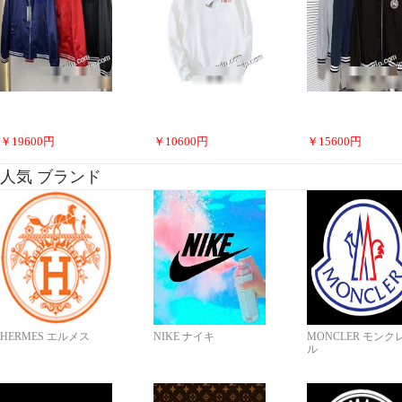
￥
19600
円
￥
10600
円
￥
15600
円
人気 ブランド
HERMES エルメス
NIKE ナイキ
MONCLER モンク
ル