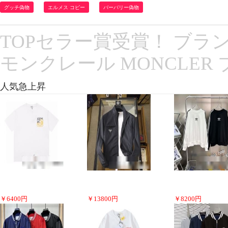
グッチ偽物
エルメス コピー
バーバリー偽物
TOPセラー賞受賞！ ブラン
モンクレール MONCLER
人気急上昇
￥
6400
円
￥
13800
円
￥
8200
円