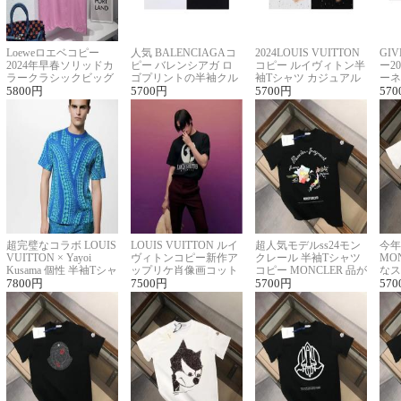
Loeweロエベコピー
人気 BALENCIAGAコ
2024LOUIS VUITTON
GI
2024年早春ソリッドカ
ピー バレンシアガ ロ
コピー ルイヴィトン半
ー2
ラークラシックビッグ
ゴプリントの半袖クル
袖Tシャツ カジュアル
ーネ
ロゴ刺繍Tシャツ
5800
円
ーネックTシャツ
5700
円
に馴染む 2色展開
5700
円
ー 
570
超完璧なコラボ LOUIS
LOUIS VUITTON ルイ
超人気モデルss24モン
今年
VUITTON × Yayoi
ヴィトンコピー新作ア
クレール 半袖Tシャツ
MO
Kusama 個性 半袖Tシャ
ップリケ肖像画コット
コピー MONCLER 品が
なス
ツコピー男女兼用
7800
円
ンニット半袖Tシャツ
7500
円
良く見た目
5700
円
ルコ
570