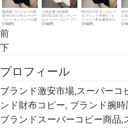
最高級バージョンの登
人気定番 2色展開
MONCLER モンクレー
MO
場 MONCLERスーパー
MONCLER モンクレー
ルプリント半袖Tシャ
ル高
コピー モンクレール星
ルスーパーコピー プリ
ツコピー男女兼用大人
コピ
座半袖Tシャツ
5700
円
ント半袖Tシャツ
5700
円
可愛い春夏コーデ
5700
円
ィブ
570
前
下
プロフィール
ブランド激安市場,スーパーコ
ンド財布コピー, ブランド腕時
ブランドスーパーコピー商品,