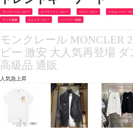
モンクレール コピー
ルイヴィトン コピー
ロエベ コピー
クロムハーツ コ
グッチ偽物
エルメス コピー
バーバリー偽物
モンクレール MONCLER 
ピー 激安 大人気再登場 ダ
高級品 通販
人気急上昇