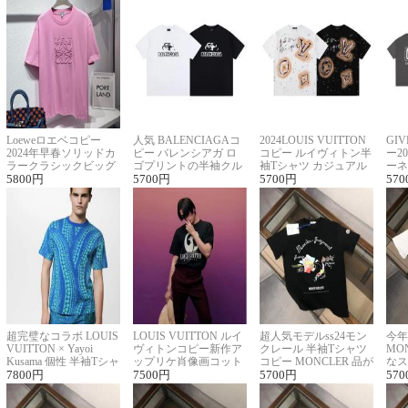
Loeweロエベコピー
人気 BALENCIAGAコ
2024LOUIS VUITTON
GI
2024年早春ソリッドカ
ピー バレンシアガ ロ
コピー ルイヴィトン半
ー2
ラークラシックビッグ
ゴプリントの半袖クル
袖Tシャツ カジュアル
ーネ
ロゴ刺繍Tシャツ
5800
円
ーネックTシャツ
5700
円
に馴染む 2色展開
5700
円
ー 
570
超完璧なコラボ LOUIS
LOUIS VUITTON ルイ
超人気モデルss24モン
今年
VUITTON × Yayoi
ヴィトンコピー新作ア
クレール 半袖Tシャツ
MO
Kusama 個性 半袖Tシャ
ップリケ肖像画コット
コピー MONCLER 品が
なス
ツコピー男女兼用
7800
円
ンニット半袖Tシャツ
7500
円
良く見た目
5700
円
ルコ
570