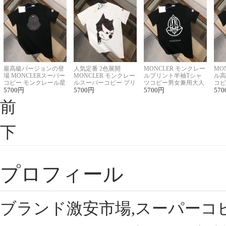
最高級バージョンの登
人気定番 2色展開
MONCLER モンクレー
MO
場 MONCLERスーパー
MONCLER モンクレー
ルプリント半袖Tシャ
ル高
コピー モンクレール星
ルスーパーコピー プリ
ツコピー男女兼用大人
コピ
座半袖Tシャツ
5700
円
ント半袖Tシャツ
5700
円
可愛い春夏コーデ
5700
円
ィブ
570
前
下
プロフィール
ブランド激安市場,スーパーコ