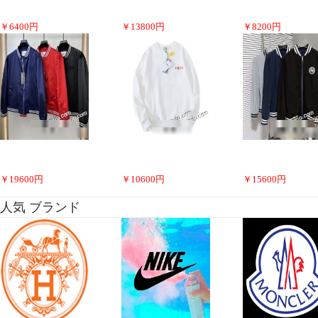
￥
6400
円
￥
13800
円
￥
8200
円
￥
19600
円
￥
10600
円
￥
15600
円
人気 ブランド