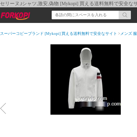
セリーヌ,tシャツ,激安,偽物 [Mykopi] 買える送料無料で安全な
スーパーコピーブランド [Mykopi] 買える送料無料で安全なサイト
>
メンズ 服