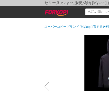
セリーヌ,tシャツ,激安,偽物 [Myko
スーパーコピーブランド [Mykopi] 買える