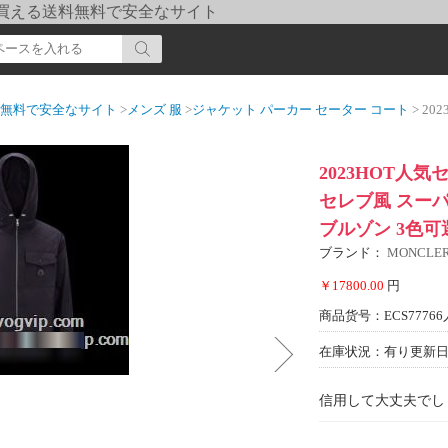
pi] 買える送料無料で安全なサイト
送料無料で安全なサイト
>
メンズ 服
>
ジャケット パーカー セーター コート
> 2023HOT
2023HOT人気
セレブ風 スーパ
ブルゾン 3色可
ブランド：
MONCL
￥17800.00
円
商品货号：ECS77766
在庫状況：有り
更新日期
信用して大丈夫でし