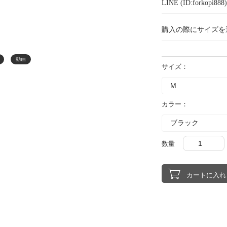
LINE (ID:forkopi
購入の際にサイズを
動画
サイズ：
カラー：
数量