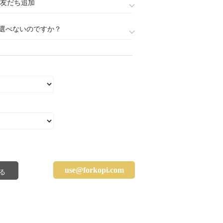
888)友だち追加
選べないのですか？
use@forkopi.com