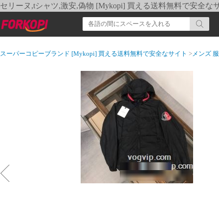
セリーヌ,tシャツ,激安,偽物 [Mykopi] 買える送料無料で安全な
スーパーコピーブランド [Mykopi] 買える送料無料で安全なサイト
>
メンズ 服