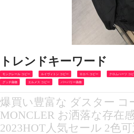
トレンドキーワード
モンクレール コピー
ルイヴィトン コピー
ロエベ コピー
クロムハーツ コ
グッチ偽物
エルメス コピー
バーバリー偽物
爆買い豊富な ダスター コ
MONCLER お洒落な存
2023HOT人気セール 2色