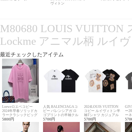
ヴィトン
M80680 LOUIS VUITT
Lockme アニマル柄 ルイ
最近チェックしたアイテム
Loeweロエベコピー
人気 BALENCIAGAコ
2024LOUIS VUITTON
GI
2024年早春ソリッドカ
ピー バレンシアガ ロ
コピー ルイヴィトン半
ー2
ラークラシックビッグ
ゴプリントの半袖クル
袖Tシャツ カジュアル
ーネ
ロゴ刺繍Tシャツ
5800
円
ーネックTシャツ
5700
円
に馴染む 2色展開
5700
円
ー 
570