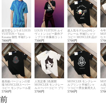
超完璧なコラボ LOUIS
LOUIS VUITTON ルイ
超人気モデルss24モン
今年
VUITTON × Yayoi
ヴィトンコピー新作ア
クレール 半袖Tシャツ
MO
Kusama 個性 半袖Tシャ
ップリケ肖像画コット
コピー MONCLER 品が
なス
ツコピー男女兼用
7800
円
ンニット半袖Tシャツ
7500
円
良く見た目
5700
円
ルコ
570
最高級バージョンの登
人気定番 2色展開
MONCLER モンクレー
MO
場 MONCLERスーパー
MONCLER モンクレー
ルプリント半袖Tシャ
ル高
コピー モンクレール星
ルスーパーコピー プリ
ツコピー男女兼用大人
コピ
座半袖Tシャツ
5700
円
ント半袖Tシャツ
5700
円
可愛い春夏コーデ
5700
円
ィブ
570
前