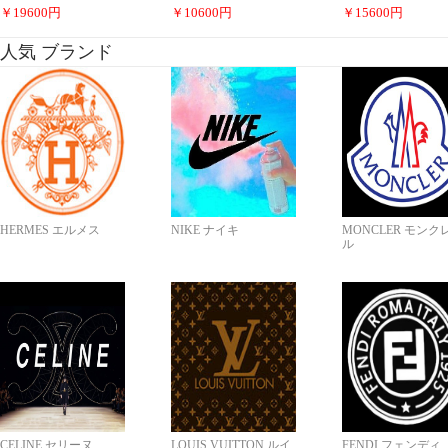
￥
19600
円
￥
10600
円
￥
15600
円
人気 ブランド
HERMES エルメス
NIKE ナイキ
MONCLER モンク
ル
CELINE セリーヌ
LOUIS VUITTON ルイ
FENDI フェンディ