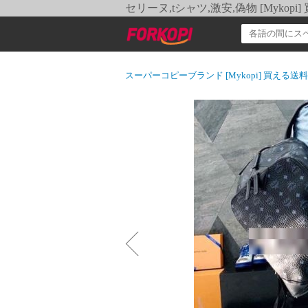
セリーヌ,tシャツ,激安,偽物 [Myko
スーパーコピーブランド [Mykopi] 買える