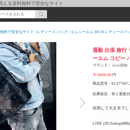
pi] 買える送料無料で安全なサイト
送料無料で安全なサイト
>
レディース バッグ
>
エムシーエム MCM レディースバ
通勤 出張 旅行
ーエム コピー バ
ブランド：
mcm偽物
￥19600.00
円
商品货号：ECS77967
在庫状況：有り
更新日期
信用して大丈夫でし
LINE (ID:forkopi