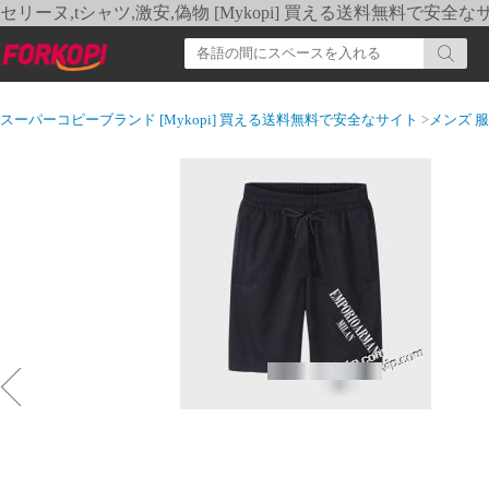
セリーヌ,tシャツ,激安,偽物 [Mykopi] 買える送料無料で安全な
スーパーコピーブランド [Mykopi] 買える送料無料で安全なサイト
>
メンズ 服