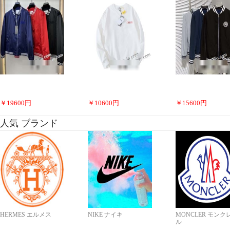
￥
19600
円
￥
10600
円
￥
15600
円
人気 ブランド
HERMES エルメス
NIKE ナイキ
MONCLER モンク
ル