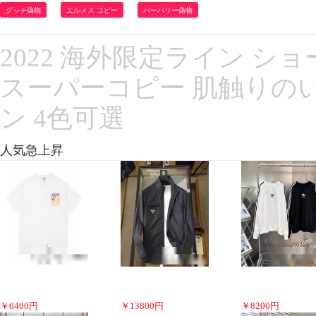
グッチ偽物
エルメス コピー
バーバリー偽物
2022 海外限定ライン ショ
スーパーコピー 肌触りの
ン 4色可選
人気急上昇
￥
6400
円
￥
13800
円
￥
8200
円