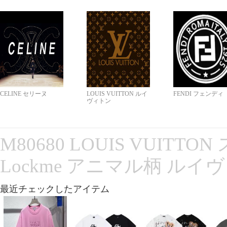
CELINE セリーヌ
LOUIS VUITTON ルイ
FENDI フェンディ
ヴィトン
M80680 LOUIS VUITT
Lockme アニマル柄 ルイ
最近チェックしたアイテム