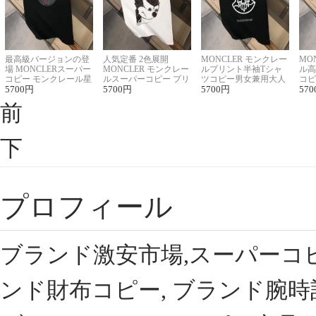
最高級バージョンの登
人気定番 2色展開
MONCLER モンクレー
MO
場 MONCLERスーパー
MONCLER モンクレー
ルプリント半袖Tシャ
ル高
コピー モンクレール星
ルスーパーコピー プリ
ツコピー男女兼用大人
コピ
座半袖Tシャツ
5700
円
ント半袖Tシャツ
5700
円
可愛い春夏コーデ
5700
円
ィブ
570
前
下
プロフィール
ブランド激安市場,スーパーコ
ンド財布コピー, ブランド腕時