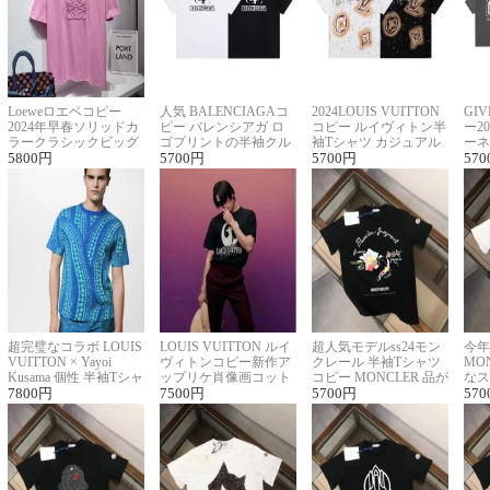
Loeweロエベコピー
人気 BALENCIAGAコ
2024LOUIS VUITTON
GI
2024年早春ソリッドカ
ピー バレンシアガ ロ
コピー ルイヴィトン半
ー2
ラークラシックビッグ
ゴプリントの半袖クル
袖Tシャツ カジュアル
ーネ
ロゴ刺繍Tシャツ
5800
円
ーネックTシャツ
5700
円
に馴染む 2色展開
5700
円
ー 
570
超完璧なコラボ LOUIS
LOUIS VUITTON ルイ
超人気モデルss24モン
今年
VUITTON × Yayoi
ヴィトンコピー新作ア
クレール 半袖Tシャツ
MO
Kusama 個性 半袖Tシャ
ップリケ肖像画コット
コピー MONCLER 品が
なス
ツコピー男女兼用
7800
円
ンニット半袖Tシャツ
7500
円
良く見た目
5700
円
ルコ
570