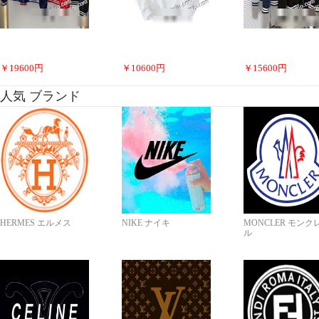
￥
19600
円
￥
10600
円
￥
15600
円
人気 ブランド
HERMES エルメス
NIKE ナイキ
MONCLER モンク
ル