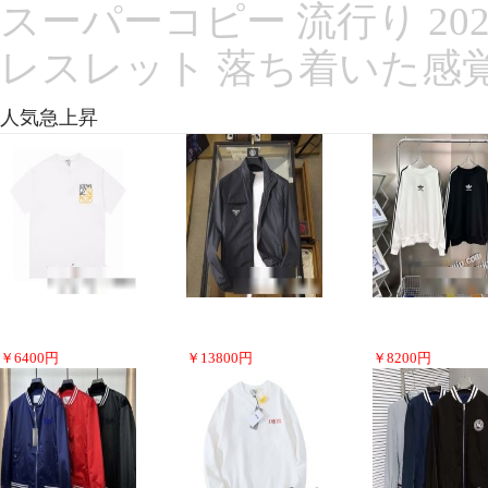
スーパーコピー 流行り 2022 
レスレット 落ち着いた感
人気急上昇
￥
6400
円
￥
13800
円
￥
8200
円