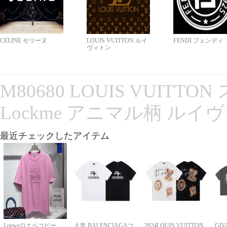
CELINE セリーヌ
LOUIS VUITTON ルイ
FENDI フェンディ
ヴィトン
M80680 LOUIS VUITT
Lockme アニマル柄 ルイ
最近チェックしたアイテム
Loeweロエベコピー
人気 BALENCIAGAコ
2024LOUIS VUITTON
GI