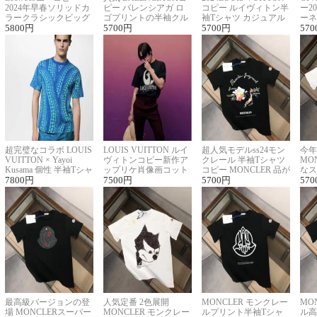
2024年早春ソリッドカ
ピー バレンシアガ ロ
コピー ルイヴィトン半
ー2
ラークラシックビッグ
ゴプリントの半袖クル
袖Tシャツ カジュアル
ーネ
ロゴ刺繍Tシャツ
5800
円
ーネックTシャツ
5700
円
に馴染む 2色展開
5700
円
ー 
570
超完璧なコラボ LOUIS
LOUIS VUITTON ルイ
超人気モデルss24モン
今年
VUITTON × Yayoi
ヴィトンコピー新作ア
クレール 半袖Tシャツ
MO
Kusama 個性 半袖Tシャ
ップリケ肖像画コット
コピー MONCLER 品が
なス
ツコピー男女兼用
7800
円
ンニット半袖Tシャツ
7500
円
良く見た目
5700
円
ルコ
570
最高級バージョンの登
人気定番 2色展開
MONCLER モンクレー
MO
場 MONCLERスーパー
MONCLER モンクレー
ルプリント半袖Tシャ
ル高