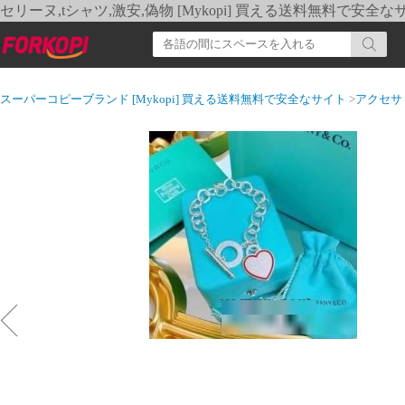
セリーヌ,tシャツ,激安,偽物 [Mykopi] 買える送料無料で安全な
スーパーコピーブランド [Mykopi] 買える送料無料で安全なサイト
>
アクセサ