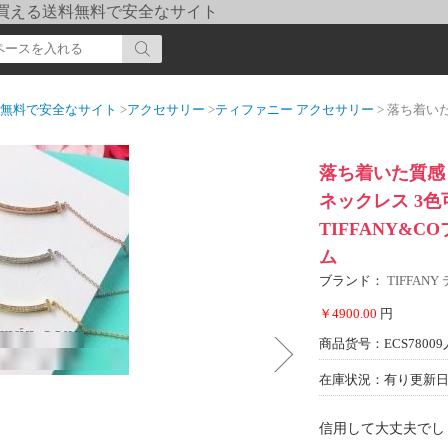
pi] 買える送料無料で安全なサイト
送料無料で安全なサイト
>
アクセサリー
>
ティファニー アクセサリー
> 落ち着いた質感 2022 ティフ
落ち着いた質感 20
ネックレス 3
TIFFANY&
ム
ブランド：
TIFFAN
￥4900.00
円
商品货号：ECS78009
在庫状況：有り
更新日期
信用して大丈夫でし