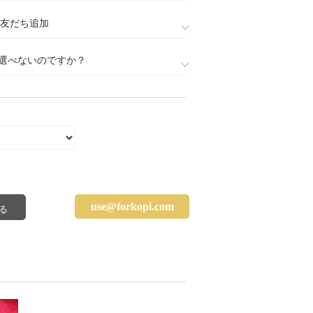
888)友だち追加
選べないのですか？
use@forkopi.com