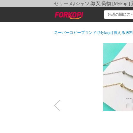
セリーヌ,tシャツ,激安,偽物 [Myko
スーパーコピーブランド [Mykopi] 買える