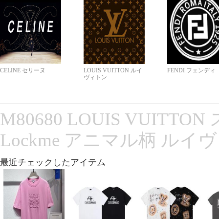
CELINE セリーヌ
LOUIS VUITTON ルイ
FENDI フェンディ
ヴィトン
M80680 LOUIS VUITT
Lockme アニマル柄 ルイ
最近チェックしたアイテム