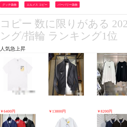
グッチ偽物
エルメス コピー
バーバリー偽物
コピー 数に限りがある 2022 
ング/指輪 ランキング1位
人気急上昇
￥
6400
円
￥
13800
円
￥
8200
円