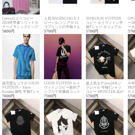
Loeweロエベコピー
人気 BALENCIAGAコ
2024LOUIS VUITTON
GI
2024年早春ソリッドカ
ピー バレンシアガ ロ
コピー ルイヴィトン半
ー2
ラークラシックビッグ
ゴプリントの半袖クル
袖Tシャツ カジュアル
ーネ
ロゴ刺繍Tシャツ
5800
円
ーネックTシャツ
5700
円
に馴染む 2色展開
5700
円
ー 
570
超完璧なコラボ LOUIS
LOUIS VUITTON ルイ
超人気モデルss24モン
今年
VUITTON × Yayoi
ヴィトンコピー新作ア
クレール 半袖Tシャツ
MO
Kusama 個性 半袖Tシャ
ップリケ肖像画コット
コピー MONCLER 品が
なス
ツコピー男女兼用
7800
円
ンニット半袖Tシャツ
7500
円
良く見た目
5700
円
ルコ
570