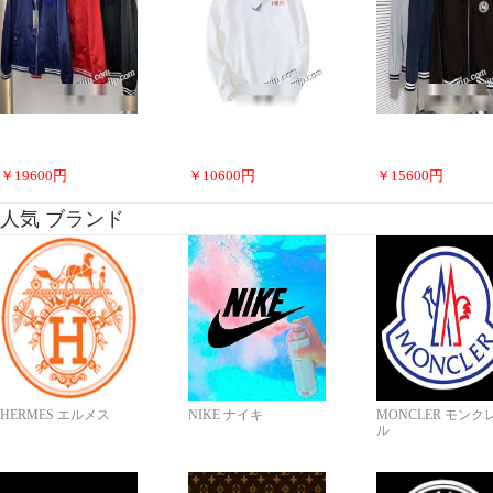
￥
19600
円
￥
10600
円
￥
15600
円
人気 ブランド
HERMES エルメス
NIKE ナイキ
MONCLER モンク
ル