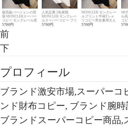
最高級バージョンの登
人気定番 2色展開
MONCLER モンクレー
MO
場 MONCLERスーパー
MONCLER モンクレー
ルプリント半袖Tシャ
ル高
コピー モンクレール星
ルスーパーコピー プリ
ツコピー男女兼用大人
コピ
座半袖Tシャツ
5700
円
ント半袖Tシャツ
5700
円
可愛い春夏コーデ
5700
円
ィブ
570
前
下
プロフィール
ブランド激安市場,スーパーコ
ンド財布コピー, ブランド腕時
ブランドスーパーコピー商品,