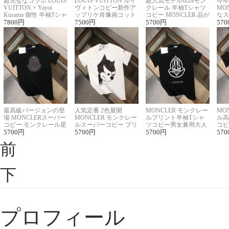
超完璧なコラボ LOUIS
LOUIS VUITTON ルイ
超人気モデルss24モン
今年
VUITTON × Yayoi
ヴィトンコピー新作ア
クレール 半袖Tシャツ
MO
Kusama 個性 半袖Tシャ
ップリケ肖像画コット
コピー MONCLER 品が
なス
ツコピー男女兼用
7800
円
ンニット半袖Tシャツ
7500
円
良く見た目
5700
円
ルコ
570
最高級バージョンの登
人気定番 2色展開
MONCLER モンクレー
MO
場 MONCLERスーパー
MONCLER モンクレー
ルプリント半袖Tシャ
ル高
コピー モンクレール星
ルスーパーコピー プリ
ツコピー男女兼用大人
コピ
座半袖Tシャツ
5700
円
ント半袖Tシャツ
5700
円
可愛い春夏コーデ
5700
円
ィブ
570
前
下
プロフィール