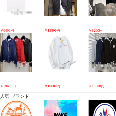
￥
6400
円
￥
13800
円
￥
8200
円
￥
19600
円
￥
10600
円
￥
15600
円
人気 ブランド