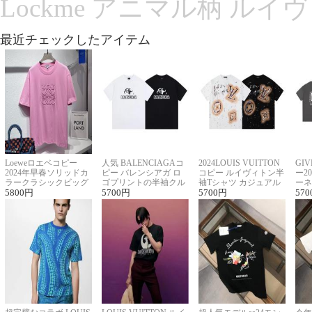
Lockme アニマル柄 ルイ
最近チェックしたアイテム
Loeweロエベコピー
人気 BALENCIAGAコ
2024LOUIS VUITTON
GI
2024年早春ソリッドカ
ピー バレンシアガ ロ
コピー ルイヴィトン半
ー2
ラークラシックビッグ
ゴプリントの半袖クル
袖Tシャツ カジュアル
ーネ
ロゴ刺繍Tシャツ
5800
円
ーネックTシャツ
5700
円
に馴染む 2色展開
5700
円
ー 
570