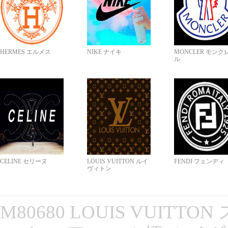
HERMES エルメス
NIKE ナイキ
MONCLER モンク
ル
CELINE セリーヌ
LOUIS VUITTON ルイ
FENDI フェンディ
ヴィトン
M80680 LOUIS VUITT