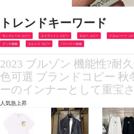
トレンドキーワード
モンクレール コピー
ルイヴィトン コピー
ロエベ コピー
クロムハーツ コ
グッチ偽物
エルメス コピー
バーバリー偽物
2023 ブルゾン 機能性?耐久
色可選 ブランドコピー 
ーのインナーとして重宝
人気急上昇