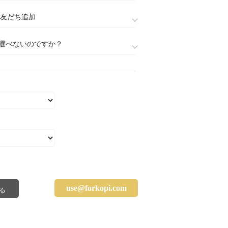
888)友だち追加
選べないのですか？
use@forkopi.com