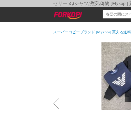
セリーヌ,tシャツ,激安,偽物 [Myko
スーパーコピーブランド [Mykopi] 買える