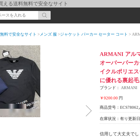
pi] 買える送料無料で安全なサイト
送料無料で安全なサイト
>
メンズ 服
>
ジャケット パーカー セーター コート
> ARMANI アル
ARMANI アル
オーバーパーカー
イクルポリエス
に優れる裏起毛
ブランド：
ARMANI
￥9200.00
円
商品货号：ECS78062
在庫状況：有り
更新日期
信用して大丈夫でし