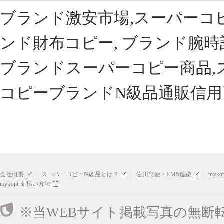
ブランド激安市場,スーパーコ
ンド財布コピー, ブランド腕時
ブランドスーパーコピー商品,
コピーブランドN級品通販信用
会社概要
スーパーコピーN級品とは？
佐川急便・EMS追跡
myk
mykopi 支払い方法
※当WEBサイト掲載写真の無断