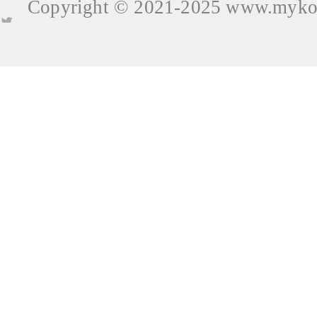
Copyright © 2021-2025
www.mykop