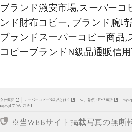
ブランド激安市場,スーパーコ
ンド財布コピー, ブランド腕時
ブランドスーパーコピー商品,
コピーブランドN級品通販信用
会社概要
スーパーコピーN級品とは？
佐川急便・EMS追跡
myk
mykopi 支払い方法
※当WEBサイト掲載写真の無断