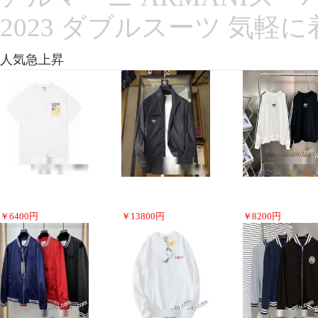
2023 ダブルスーツ 気
人気急上昇
￥
6400
円
￥
13800
円
￥
8200
円