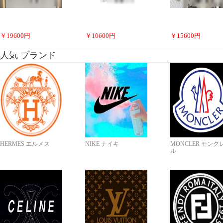
￥
19600
円
￥
10600
円
￥
15600
円
人気 ブランド
HERMES エルメス
NIKE ナイキ
MONCLER モンク
ル