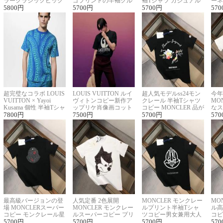
ラークラシックビッグ
ゴプリントの半袖クル
袖Tシャツ カジュアル
ーネ
ロゴ刺繍Tシャツ
5800
円
ーネックTシャツ
5700
円
に馴染む 2色展開
5700
円
ー 
570
超完璧なコラボ LOUIS
LOUIS VUITTON ルイ
超人気モデルss24モン
今年
VUITTON × Yayoi
ヴィトンコピー新作ア
クレール 半袖Tシャツ
MO
Kusama 個性 半袖Tシャ
ップリケ肖像画コット
コピー MONCLER 品が
なス
ツコピー男女兼用
7800
円
ンニット半袖Tシャツ
7500
円
良く見た目
5700
円
ルコ
570
最高級バージョンの登
人気定番 2色展開
MONCLER モンクレー
MO
場 MONCLERスーパー
MONCLER モンクレー
ルプリント半袖Tシャ
ル高
コピー モンクレール星
ルスーパーコピー プリ
ツコピー男女兼用大人
コピ
座半袖Tシャツ
5700
円
ント半袖Tシャツ
5700
円
可愛い春夏コーデ
5700
円
ィブ
570