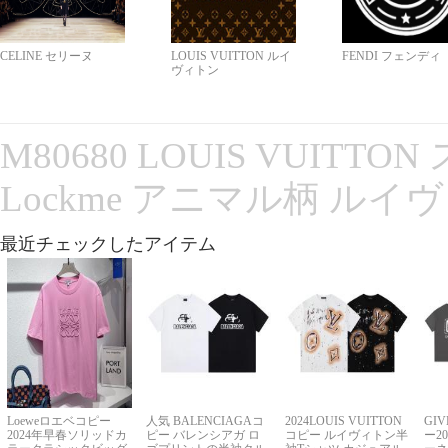
CELINE セリーヌ
LOUIS VUITTON ルイ
FENDI フェンディ
ヴィトン
M80680 LOUIS VUITT
Lockme アニマル柄 ルイ
最近チェックしたアイテム
Loeweロエベコピー
人気 BALENCIAGAコ
2024LOUIS VUITTON
GI
2024年早春ソリッドカ
ピー バレンシアガ ロ
コピー ルイヴィトン半
ー2