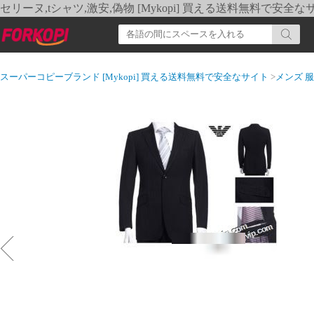
セリーヌ,tシャツ,激安,偽物 [Mykopi] 買える送料無料で安全な
スーパーコピーブランド [Mykopi] 買える送料無料で安全なサイト
>
メンズ 服