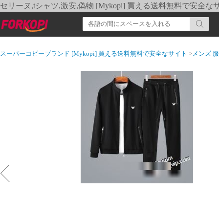
セリーヌ,tシャツ,激安,偽物 [Mykopi] 買える送料無料で安全な
スーパーコピーブランド [Mykopi] 買える送料無料で安全なサイト
>
メンズ 服