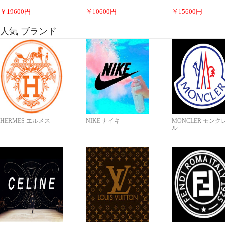
￥
19600
円
￥
10600
円
￥
15600
円
人気 ブランド
HERMES エルメス
NIKE ナイキ
MONCLER モンク
ル