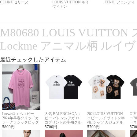
CELINE セリーヌ
LOUIS VUITTON ルイ
FENDI フェンディ
ヴィトン
M80680 LOUIS VUITT
Lockme アニマル柄 ルイ
最近チェックしたアイテム
Loeweロエベコピー
人気 BALENCIAGAコ
2024LOUIS VUITTON
GI
2024年早春ソリッドカ
ピー バレンシアガ ロ
コピー ルイヴィトン半
ー2
ラークラシックビッグ
ゴプリントの半袖クル
袖Tシャツ カジュアル
ーネ
ロゴ刺繍Tシャツ
5800
円
ーネックTシャツ
5700
円
に馴染む 2色展開
5700
円
ー 
570