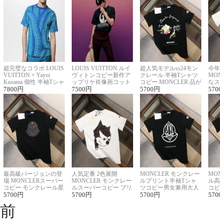
超完璧なコラボ LOUIS
LOUIS VUITTON ルイ
超人気モデルss24モン
今年
VUITTON × Yayoi
ヴィトンコピー新作ア
クレール 半袖Tシャツ
MO
Kusama 個性 半袖Tシャ
ップリケ肖像画コット
コピー MONCLER 品が
なス
ツコピー男女兼用
7800
円
ンニット半袖Tシャツ
7500
円
良く見た目
5700
円
ルコ
570
最高級バージョンの登
人気定番 2色展開
MONCLER モンクレー
MO
場 MONCLERスーパー
MONCLER モンクレー
ルプリント半袖Tシャ
ル高
コピー モンクレール星
ルスーパーコピー プリ
ツコピー男女兼用大人
コピ
座半袖Tシャツ
5700
円
ント半袖Tシャツ
5700
円
可愛い春夏コーデ
5700
円
ィブ
570
前