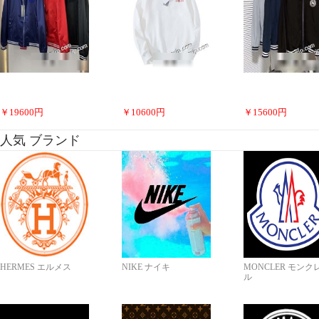
￥
19600
円
￥
10600
円
￥
15600
円
人気 ブランド
HERMES エルメス
NIKE ナイキ
MONCLER モンク
ル