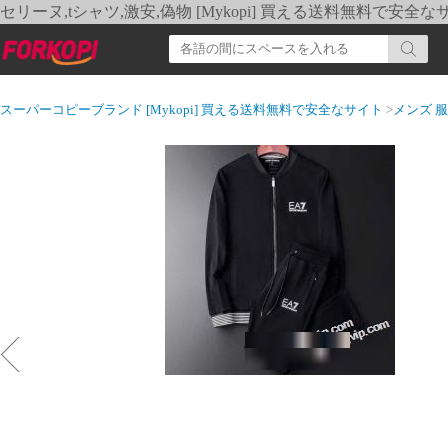
セリーヌ,tシャツ,激安,偽物 [Mykopi] 買える送料無料で安全な
スーパーコピーブランド [Mykopi] 買える送料無料で安全なサイト
>
メンズ 服