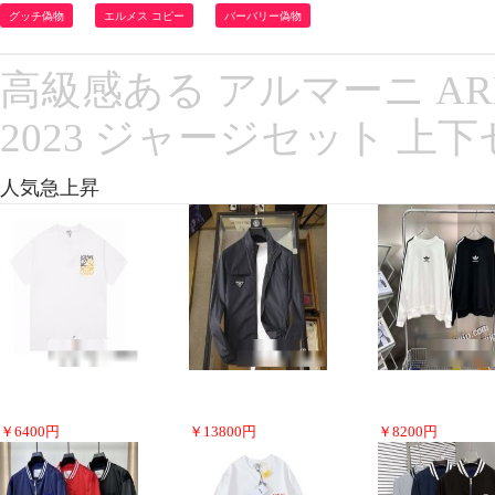
グッチ偽物
エルメス コピー
バーバリー偽物
高級感ある アルマーニ A
2023 ジャージセット 上
人気急上昇
￥
6400
円
￥
13800
円
￥
8200
円