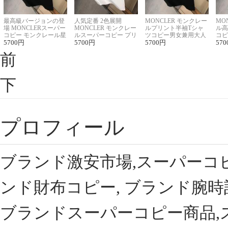
最高級バージョンの登
人気定番 2色展開
MONCLER モンクレー
MO
場 MONCLERスーパー
MONCLER モンクレー
ルプリント半袖Tシャ
ル高
コピー モンクレール星
ルスーパーコピー プリ
ツコピー男女兼用大人
コピ
座半袖Tシャツ
5700
円
ント半袖Tシャツ
5700
円
可愛い春夏コーデ
5700
円
ィブ
570
前
下
プロフィール
ブランド激安市場,スーパーコ
ンド財布コピー, ブランド腕時
ブランドスーパーコピー商品,