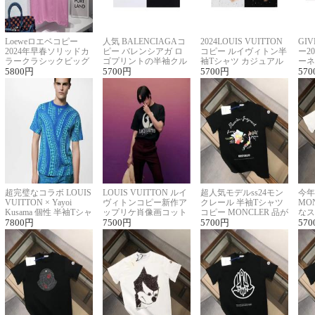
Loeweロエベコピー
人気 BALENCIAGAコ
2024LOUIS VUITTON
GI
2024年早春ソリッドカ
ピー バレンシアガ ロ
コピー ルイヴィトン半
ー2
ラークラシックビッグ
ゴプリントの半袖クル
袖Tシャツ カジュアル
ーネ
ロゴ刺繍Tシャツ
5800
円
ーネックTシャツ
5700
円
に馴染む 2色展開
5700
円
ー 
570
超完璧なコラボ LOUIS
LOUIS VUITTON ルイ
超人気モデルss24モン
今年
VUITTON × Yayoi
ヴィトンコピー新作ア
クレール 半袖Tシャツ
MO
Kusama 個性 半袖Tシャ
ップリケ肖像画コット
コピー MONCLER 品が
なス
ツコピー男女兼用
7800
円
ンニット半袖Tシャツ
7500
円
良く見た目
5700
円
ルコ
570