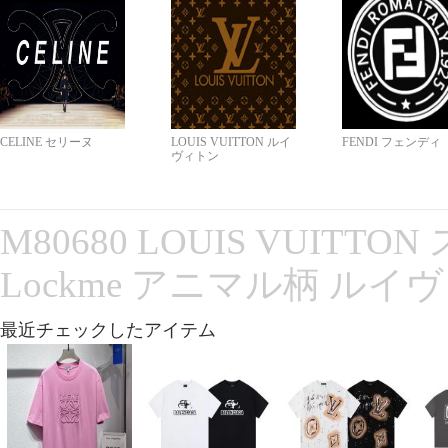
CELINE セリーヌ
LOUIS VUITTON ルイ
FENDI フェンディ
ヴィトン
M80680 LOUIS VUITT
Lockme アニマル柄 ルイ
最近チェックしたアイテム