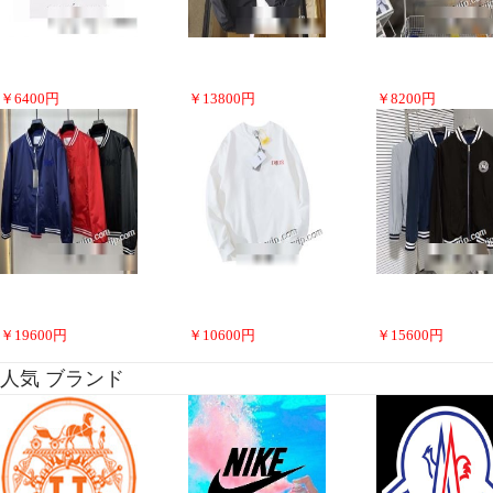
￥
6400
円
￥
13800
円
￥
8200
円
￥
19600
円
￥
10600
円
￥
15600
円
人気 ブランド