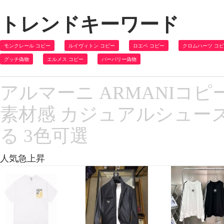
トレンドキーワード
モンクレール コピー
ルイヴィトン コピー
ロエベ コピー
クロムハーツ コ
グッチ偽物
エルメス コピー
バーバリー偽物
アルマーニ ARMANIコピー
素材感 カジュアルシュー
る 3色可選
人気急上昇