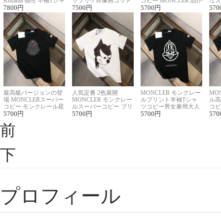
Kusama 個性 半袖Tシャ
ップリケ肖像画コット
コピー MONCLER 品が
なス
ツコピー男女兼用
7800
円
ンニット半袖Tシャツ
7500
円
良く見た目
5700
円
ルコ
570
最高級バージョンの登
人気定番 2色展開
MONCLER モンクレー
MO
場 MONCLERスーパー
MONCLER モンクレー
ルプリント半袖Tシャ
ル高
コピー モンクレール星
ルスーパーコピー プリ
ツコピー男女兼用大人
コピ
座半袖Tシャツ
5700
円
ント半袖Tシャツ
5700
円
可愛い春夏コーデ
5700
円
ィブ
570
前
下
プロフィール