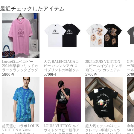
最近チェックしたアイテム
Loeweロエベコピー
人気 BALENCIAGAコ
2024LOUIS VUITTON
GI
2024年早春ソリッドカ
ピー バレンシアガ ロ
コピー ルイヴィトン半
ー2
ラークラシックビッグ
ゴプリントの半袖クル
袖Tシャツ カジュアル
ーネ
ロゴ刺繍Tシャツ
5800
円
ーネックTシャツ
5700
円
に馴染む 2色展開
5700
円
ー 
570
超完璧なコラボ LOUIS
LOUIS VUITTON ルイ
超人気モデルss24モン
今年
VUITTON × Yayoi
ヴィトンコピー新作ア
クレール 半袖Tシャツ
MO