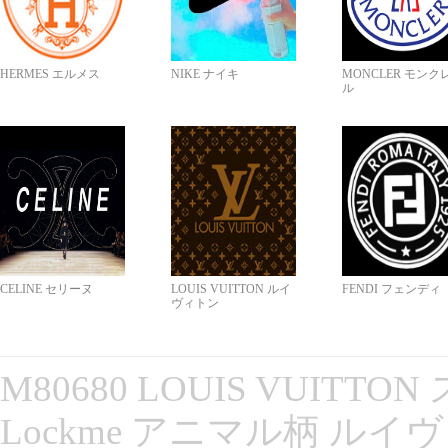
HERMES エルメス
NIKE ナイキ
MONCLER モンク
ル
CELINE セリーヌ
LOUIS VUITTON ルイ
FENDI フェンディ
ヴィトン
M80680 LOUIS VUITT
Lockme アニマル柄 ルイ