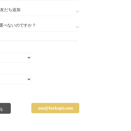
888)友だち追加
選べないのですか？
use@forkopi.com