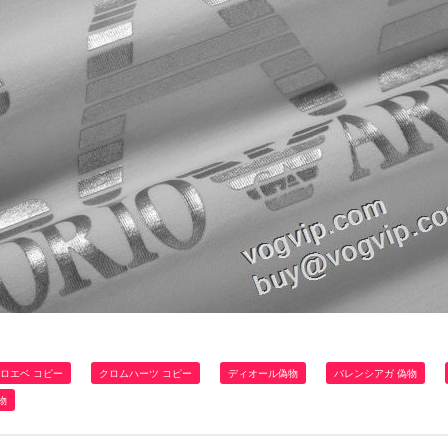
ロエベ コピー
クロムハーツ コピー
ディオール偽物
バレンシアガ 偽物
物