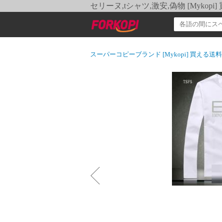
セリーヌ,tシャツ,激安,偽物 [Myko
スーパーコピーブランド [Mykopi] 買える