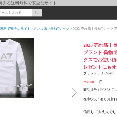
pi] 買える送料無料で安全なサイト
送料無料で安全なサイト
>
メンズ 服
>
長袖Tシャツ
> 2023 売れ筋！長袖Tシャツ アルマーニ ARMANIブランド 偽物
2023 売れ筋！
ブランド 偽物 
クスでお使い頂
レゼントにもオ
ブランド：
ARMANI
￥4900.00
円
商品货号：ECS78171
在庫状況：有り
更新日期
信用して大丈夫でし