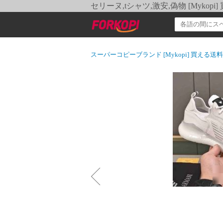
セリーヌ,tシャツ,激安,偽物 [Myko
スーパーコピーブランド [Mykopi] 買える