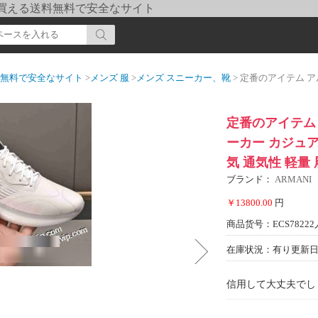
pi] 買える送料無料で安全なサイト
送料無料で安全なサイト
>
メンズ 服
>
メンズ スニーカー、靴
> 定番のアイテム アルマーニ ARMANI 2
定番のアイテム ア
ーカー カジュア
気 通気性 軽量
ブランド：
ARMANI
￥13800.00
円
商品货号：ECS78222
在庫状況：有り
更新日期
信用して大丈夫でし