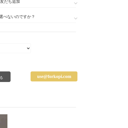
888)友だち追加
選べないのですか？
use@forkopi.com