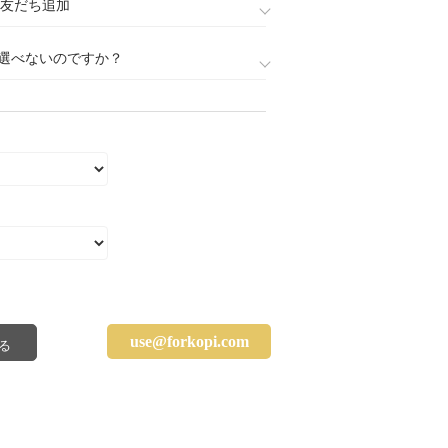
888)友だち追加
選べないのですか？
use@forkopi.com