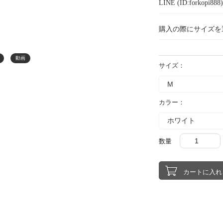
LINE (ID:forkopi
購入の際にサイズを
動画
サイズ：
カラー：
数量