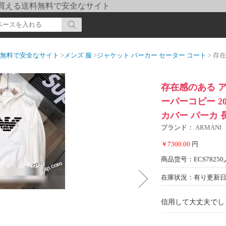
pi] 買える送料無料で安全なサイト
送料無料で安全なサイト
>
メンズ 服
>
ジャケット パーカー セーター コート
> 存在感のある 
存在感のある ア
ーパーコピー 20
カバー パーカ 
ブランド：
ARMANI
￥7300.00
円
商品货号：ECS78250
在庫状況：有り
更新日期
信用して大丈夫でし