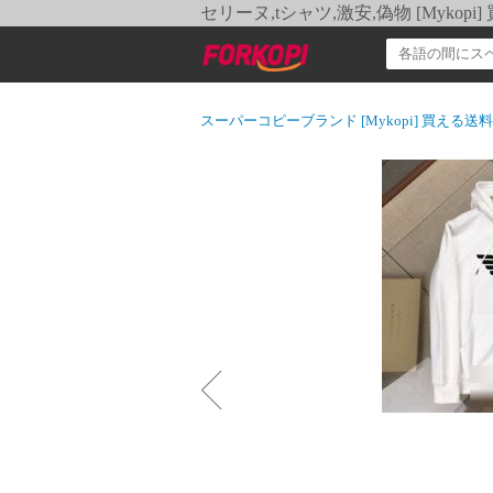
セリーヌ,tシャツ,激安,偽物 [Myko
スーパーコピーブランド [Mykopi] 買える