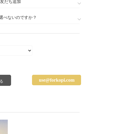
888)友だち追加
選べないのですか？
use@forkopi.com