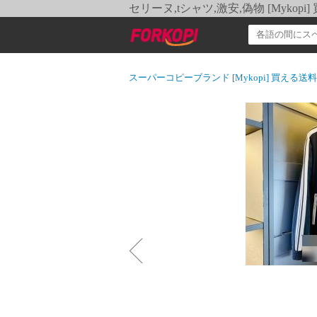
セリーヌ,tシャツ,激安,偽物 [Myko
スーパーコピーブランド [Mykopi] 買える