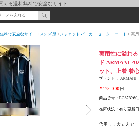
pi] 買える送料無料で安全なサイト
送料無料で安全なサイト
>
メンズ 服
>
ジャケット パーカー セーター コート
> 実用性に溢れ
実用性に溢れる
ド ARMANI 
ット、上着 着心
ブランド：
ARMANI
￥17800.00
円
商品货号：ECS78260
在庫状況：有り
更新日期
信用して大丈夫でし