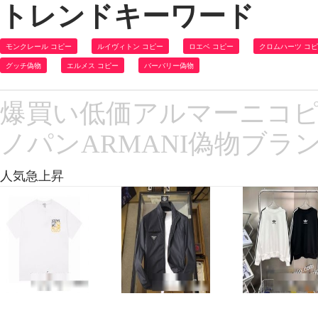
トレンドキーワード
モンクレール コピー
ルイヴィトン コピー
ロエベ コピー
クロムハーツ コ
グッチ偽物
エルメス コピー
バーバリー偽物
爆買い低価アルマーニコピー
ノパンARMANI偽物ブラ
人気急上昇