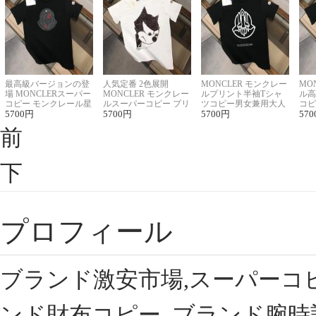
最高級バージョンの登
人気定番 2色展開
MONCLER モンクレー
MO
場 MONCLERスーパー
MONCLER モンクレー
ルプリント半袖Tシャ
ル高
コピー モンクレール星
ルスーパーコピー プリ
ツコピー男女兼用大人
コピ
座半袖Tシャツ
5700
円
ント半袖Tシャツ
5700
円
可愛い春夏コーデ
5700
円
ィブ
570
前
下
プロフィール
ブランド激安市場,スーパーコ
ンド財布コピー, ブランド腕時