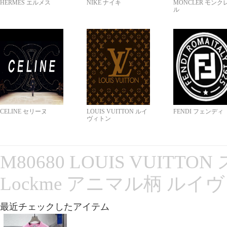
HERMES エルメス
NIKE ナイキ
MONCLER モンク
ル
CELINE セリーヌ
LOUIS VUITTON ルイ
FENDI フェンディ
ヴィトン
M80680 LOUIS VUITT
Lockme アニマル柄 ルイ
最近チェックしたアイテム