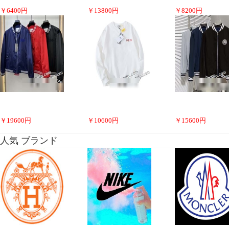
￥
6400
円
￥
13800
円
￥
8200
円
￥
19600
円
￥
10600
円
￥
15600
円
人気 ブランド