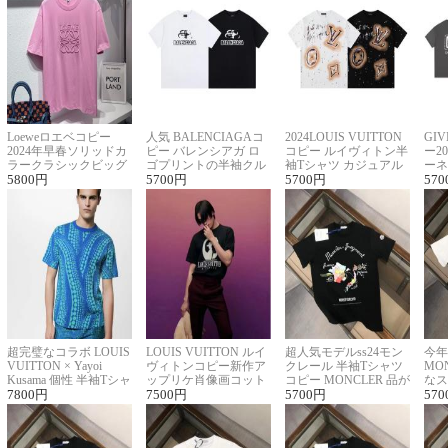
Loeweロエベコピー
人気 BALENCIAGAコ
2024LOUIS VUITTON
GI
2024年早春ソリッドカ
ピー バレンシアガ ロ
コピー ルイヴィトン半
ー2
ラークラシックビッグ
ゴプリントの半袖クル
袖Tシャツ カジュアル
ーネ
ロゴ刺繍Tシャツ
5800
円
ーネックTシャツ
5700
円
に馴染む 2色展開
5700
円
ー 
570
超完璧なコラボ LOUIS
LOUIS VUITTON ルイ
超人気モデルss24モン
今年
VUITTON × Yayoi
ヴィトンコピー新作ア
クレール 半袖Tシャツ
MO
Kusama 個性 半袖Tシャ
ップリケ肖像画コット
コピー MONCLER 品が
なス
ツコピー男女兼用
7800
円
ンニット半袖Tシャツ
7500
円
良く見た目
5700
円
ルコ
570