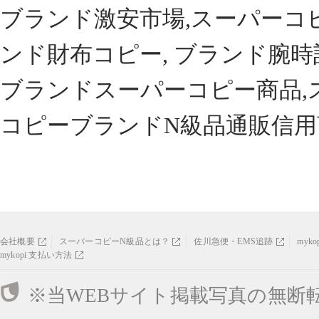
ブランド激安市場,スーパーコ
ンド財布コピー, ブランド腕時
ブランドスーパーコピー商品,
コピーブランドN級品通販信用
会社概要
スーパーコピーN級品とは？
佐川急便・EMS追跡
myk
mykopi 支払い方法
※当WEBサイト掲載写真の無断