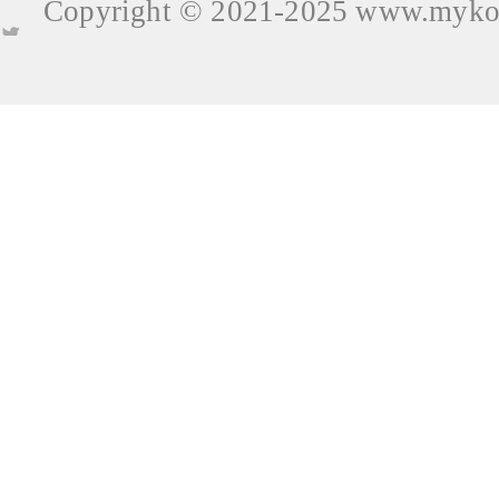
Copyright © 2021-2025
www.mykop