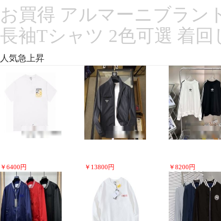
お買得 アルマーニブランドス
長袖Tシャツ 2色可選 着
人気急上昇
￥
6400
円
￥
13800
円
￥
8200
円