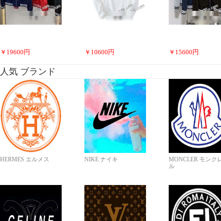
￥
19600
円
￥
10600
円
￥
15600
円
人気 ブランド
HERMES エルメス
NIKE ナイキ
MONCLER モンク
ル