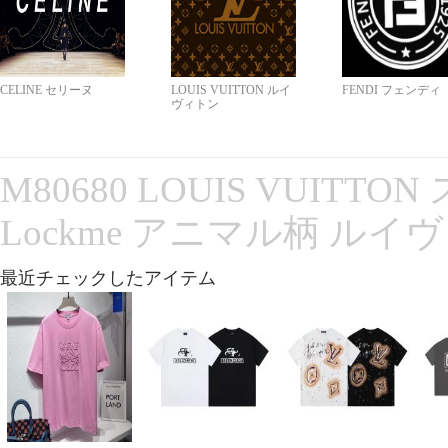
CELINE セリーヌ
LOUIS VUITTON ルイ
FENDI フェンディ
ヴィトン
M80680 LOUIS VUITT
Lockme アニマル柄 ルイ
最近チェックしたアイテム