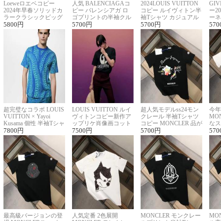
Loeweロエベコピー
人気 BALENCIAGAコ
2024LOUIS VUITTON
GI
2024年早春ソリッドカ
ピー バレンシアガ ロ
コピー ルイヴィトン半
ー2
ラークラシックビッグ
ゴプリントの半袖クル
袖Tシャツ カジュアル
ーネ
ロゴ刺繍Tシャツ
5800
円
ーネックTシャツ
5700
円
に馴染む 2色展開
5700
円
ー 
570
超完璧なコラボ LOUIS
LOUIS VUITTON ルイ
超人気モデルss24モン
今年
VUITTON × Yayoi
ヴィトンコピー新作ア
クレール 半袖Tシャツ
MO
Kusama 個性 半袖Tシャ
ップリケ肖像画コット
コピー MONCLER 品が
なス
ツコピー男女兼用
7800
円
ンニット半袖Tシャツ
7500
円
良く見た目
5700
円
ルコ
570
最高級バージョンの登
人気定番 2色展開
MONCLER モンクレー
MO