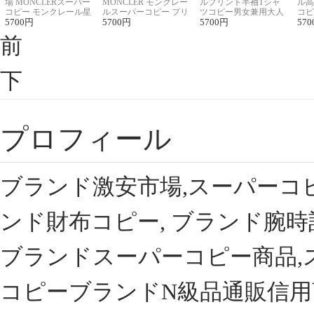
場 MONCLERスーパー
MONCLER モンクレー
ルプリント半袖Tシャ
ル高
コピー モンクレール星
ルスーパーコピー プリ
ツコピー男女兼用大人
コピ
座半袖Tシャツ
5700
円
ント半袖Tシャツ
5700
円
可愛い春夏コーデ
5700
円
ィブ
570
前
下
プロフィール
ブランド激安市場,スーパーコ
ンド財布コピー, ブランド腕時
ブランドスーパーコピー商品,
コピーブランドN級品通販信用