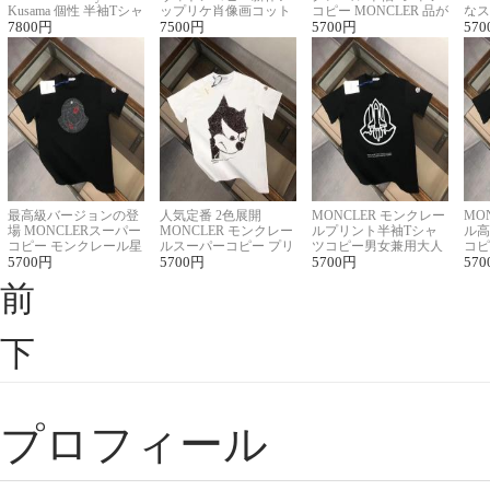
Kusama 個性 半袖Tシャ
ップリケ肖像画コット
コピー MONCLER 品が
なス
ツコピー男女兼用
7800
円
ンニット半袖Tシャツ
7500
円
良く見た目
5700
円
ルコ
570
最高級バージョンの登
人気定番 2色展開
MONCLER モンクレー
MO
場 MONCLERスーパー
MONCLER モンクレー
ルプリント半袖Tシャ
ル高
コピー モンクレール星
ルスーパーコピー プリ
ツコピー男女兼用大人
コピ
座半袖Tシャツ
5700
円
ント半袖Tシャツ
5700
円
可愛い春夏コーデ
5700
円
ィブ
570
前
下
プロフィール