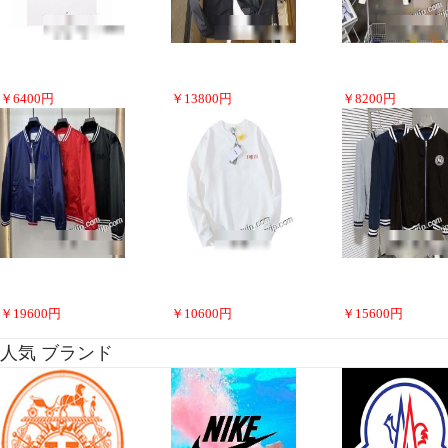
￥
6400
円
￥
13800
円
￥
8200
円
￥
19600
円
￥
10600
円
￥
15600
円
人気 ブランド