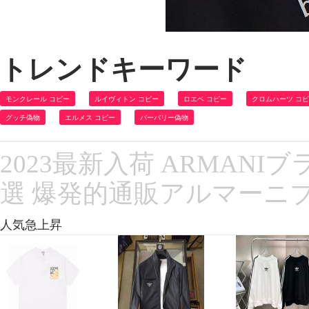
トレンドキーワード
モンクレール コピー
ルイヴィトン コピー
ロエベ コピー
クロムハーツ コ
グッチ偽物
エルメス コピー
バーバリー偽物
2023最新入荷 ARMANI
選 爆発的通販アルマーニブ
人気急上昇