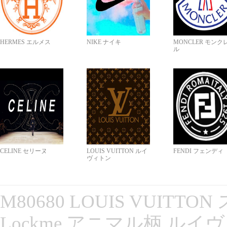
HERMES エルメス
NIKE ナイキ
MONCLER モンク
ル
CELINE セリーヌ
LOUIS VUITTON ルイ
FENDI フェンディ
ヴィトン
M80680 LOUIS VUITT
Lockme アニマル柄 ルイ