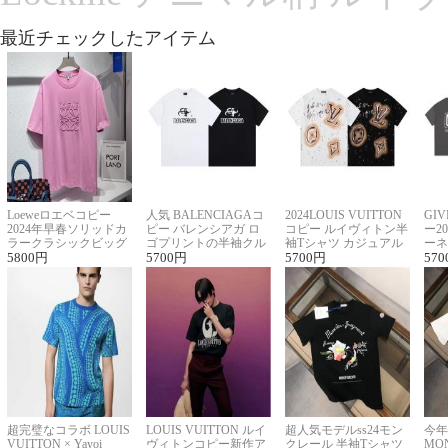
最近チェックしたアイテム
Loeweロエベコピー
人気 BALENCIAGAコ
2024LOUIS VUITTON
GI
2024年早春ソリッドカ
ピー バレンシアガ ロ
コピー ルイヴィトン半
ー2
ラークラシックビッグ
ゴプリントの半袖クル
袖Tシャツ カジュアル
ーネ
ロゴ刺繍Tシャツ
5800
円
ーネックTシャツ
5700
円
に馴染む 2色展開
5700
円
ー 
570
超完璧なコラボ LOUIS
LOUIS VUITTON ルイ
超人気モデルss24モン
今年
VUITTON × Yayoi
ヴィトンコピー新作ア
クレール 半袖Tシャツ
MO