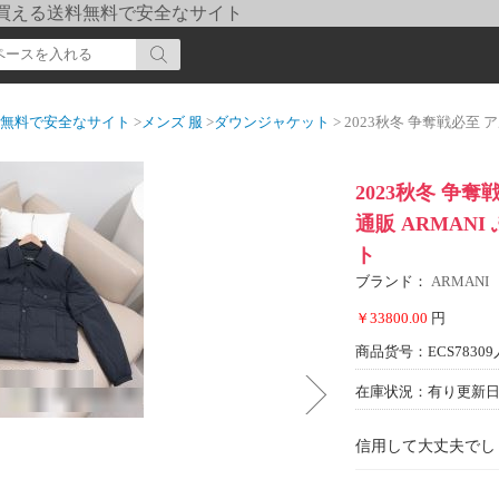
pi] 買える送料無料で安全なサイト
送料無料で安全なサイト
>
メンズ 服
>
ダウンジャケット
> 2023秋冬 争奪戦必至 アルマーニ
2023秋冬 争
通販 ARMAN
ト
ブランド：
ARMANI
￥33800.00
円
商品货号：ECS78309
在庫状況：有り
更新日期
信用して大丈夫でし