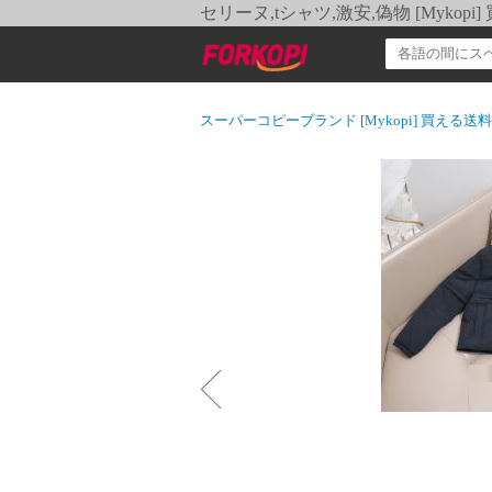
セリーヌ,tシャツ,激安,偽物 [Myko
スーパーコピーブランド [Mykopi] 買える