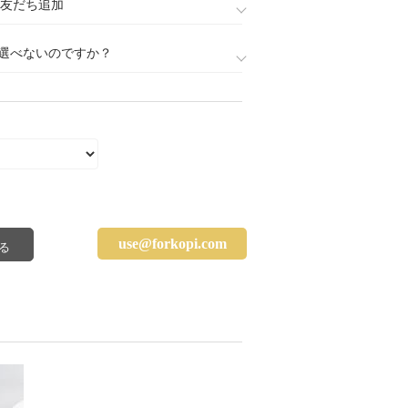
888)友だち追加
選べないのですか？
use@forkopi.com