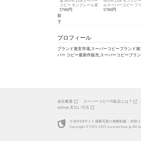
場 MONCLERスーパー
MONCLER モンクレ
コピー モンクレール星
ルスーパーコピー プ
座半袖Tシャツ
5700
円
ント半袖Tシャツ
5700
円
前
下
プロフィール
ブランド激安市場,スーパーコピーブランド激
パー コピー最新作販売,スーパーコピーブラ
会社概要
スーパーコピーN級品とは？
mykopi 支払い方法
※当WEBサイト掲載写真の無断転載・外部
Copyright © 2021-2025
www.mykopi.jp
All ri