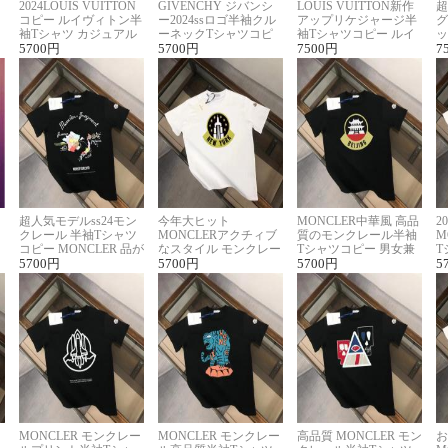
2024LOUIS VUITTON
GIVENCHY ジバンシ
LOUIS VUITTON新作
超
コピー ルイヴィトン半
ー2024ssロゴ半袖クル
アップリケジャージ半
グ
袖Tシャツ カジュアル
ーネックTシャツコピ
袖Tシャツコピー ルイ
ッ
に馴染む 2色展開
5700
円
ー ユニセックス
5700
円
ヴィトン着回し抜群
7500
円
ス
7
超人気モデルss24モン
今年大ヒット
MONCLER中華風 高品
2
クレール 半袖Tシャツ
MONCLERアクチィブ
質のモンクレール半袖
M
コピー MONCLER 品が
なスタイル モンクレー
Tシャツコピー 男女兼
T
良く見た目
5700
円
ルコピー半袖Tシャツ
5700
円
用 着回し抜群
5700
円
夏
5
MONCLER モンクレー
MONCLER モンクレー
高品質 MONCLER モン
お