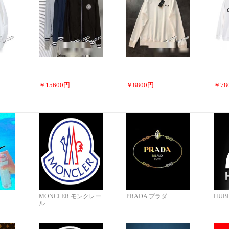
￥
15600
円
￥
8800
円
￥
78
MONCLER モンクレー
PRADA プラダ
HUB
ル