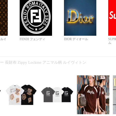
N ルイ
FENDI フェンディ
DIOR ディオール
SUP
ム
コピー 長財布 Zippy Lockme アニマル柄 ルイヴィトン