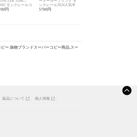
ONCLER 52MC-
ーメーカープリント モ
N02 モンクレールコ
ンクレール2024人気半
ー半袖Tシャツ ユニ
700
円
袖Tシャツコピー
5700
円
ックス
コピー.偽物ブランドスーパーコピー商品,スー
返品について
個人情報