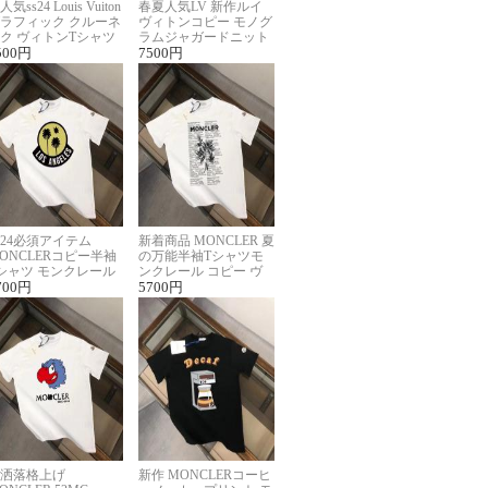
人気ss24 Louis Vuiton
春夏人気LV 新作ルイ
ラフィック クルーネ
ヴィトンコピー モノグ
ク ヴィトンTシャツ
ラムジャガードニット
ーパーコピー
500
円
半袖Tシャツ男女兼用
7500
円
024必須アイテム
新着商品 MONCLER 夏
ONCLERコピー半袖
の万能半袖Tシャツモ
シャツ モンクレール
ンクレール コピー ヴ
らしいプリント
700
円
ィンテージ風
5700
円
洒落格上げ
新作 MONCLERコーヒ