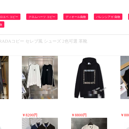
ロエベ コピー
クロムハーツ コピー
ディオール偽物
バレンシアガ 偽物
物
PRADAコピー セレブ風 シューズ 2色可選 革靴
￥
8200
円
￥
8800
円
￥
88