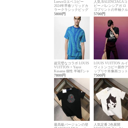
Loeweロエベコピー
人気 BALENCIAGAコ
2024年早春ソリッドカ
ピー バレンシアガ ロ
ラークラシックビッグ
ゴプリントの半袖クル
ロゴ刺繍Tシャツ
5800
円
ーネックTシャツ
5700
円
超完璧なコラボ LOUIS
LOUIS VUITTON ルイ
VUITTON × Yayoi
ヴィトンコピー新作ア
Kusama 個性 半袖Tシャ
ップリケ肖像画コット
ツコピー男女兼用
7800
円
ンニット半袖Tシャツ
7500
円
最高級バージョンの登
人気定番 2色展開