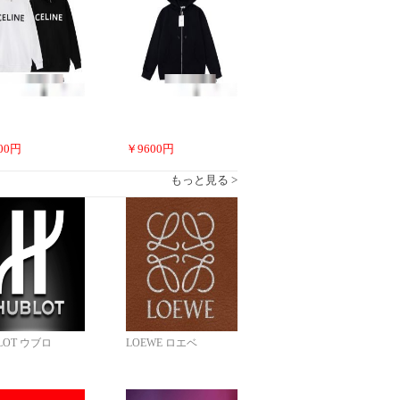
00
円
￥
9600
円
もっと見る >
LOT ウブロ
LOEWE ロエベ