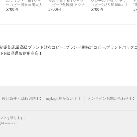
ー
ルプリント半袖Tシャ
ル高品質半袖Tシャツ
クレール半袖Tシャツ
M
リ
ツコピー男女兼用大人
コピー 2色展開 アクチ
コピー24SS 綿100ロゴ
U
可愛い春夏コーデ
5700
円
ィブなスタイル
5700
円
プリント 2色展開
5700
円
ピ
5
セ
安優良店,最高級ブランド財布コピー, ブランド腕時計コピー,ブランドバッグ
ンドN級品通販信用商店！
佐川急便・EMS追跡
mykopi 届かない？
オンラインお問い合わせ
リンクを禁じます。
ght reserved.