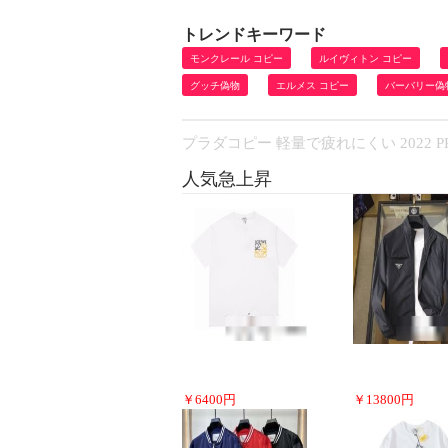
トレンドキーワード
モンクレール コピー
ルイヴィトン コピー
グッチ偽物
エルメス コピー
バーバリー偽
プラダコピー 軽量で疲れにくい 2022 
人気急上昇
￥
6400
円
￥
13800
円