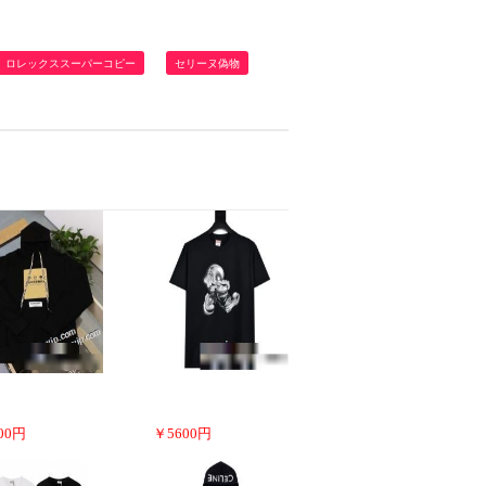
ロレックススーパーコピー
セリーヌ偽物
00
円
￥
5600
円