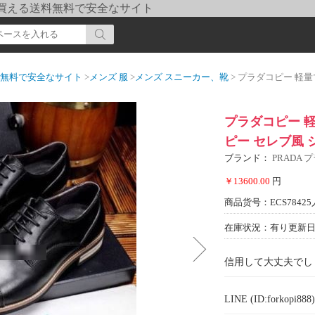
pi] 買える送料無料で安全なサイト
送料無料で安全なサイト
>
メンズ 服
>
メンズ スニーカー、靴
> プラダコピー 軽量で疲れにく
プラダコピー 軽量
ピー セレブ風 
ブランド：
PRADA 
￥13600.00
円
商品货号：ECS78425
在庫状況：有り
更新日期
信用して大丈夫でし
LINE (ID:forkopi