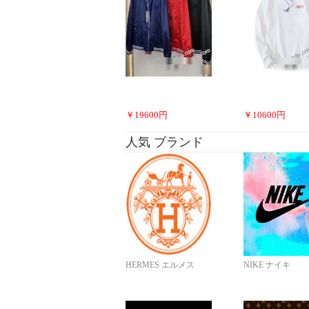
￥
19600
円
￥
10600
円
人気 ブランド
HERMES エルメス
NIKE ナイキ