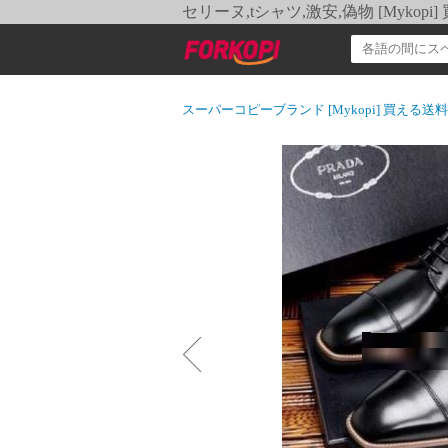
セリーヌ,tシャツ,激安,偽物 [Myko
スーパーコピーブランド [Mykopi] 買える