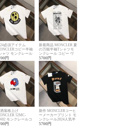
024必須アイテム
新着商品 MONCLER 夏
ONCLERコピー半袖
の万能半袖Tシャツモ
シャツ モンクレール
ンクレール コピー ヴ
らしいプリント
700
円
ィンテージ風
5700
円
洒落格上げ
新作 MONCLERコーヒ
ONCLER 52MC-
ーメーカープリント モ
N02 モンクレールコ
ンクレール2024人気半
ー半袖Tシャツ ユニ
700
円
袖Tシャツコピー
5700
円
ックス