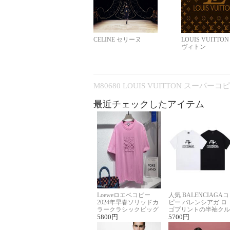
CELINE セリーヌ
LOUIS VUITTO
ヴィトン
M80680 LOUIS VUITTON スーパー
最近チェックしたアイテム
Loeweロエベコピー
人気 BALENCIAGAコ
2024年早春ソリッドカ
ピー バレンシアガ ロ
ラークラシックビッグ
ゴプリントの半袖クル
ロゴ刺繍Tシャツ
5800
円
ーネックTシャツ
5700
円