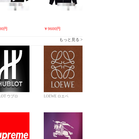
00
円
￥
9600
円
もっと見る >
LOT ウブロ
LOEWE ロエベ