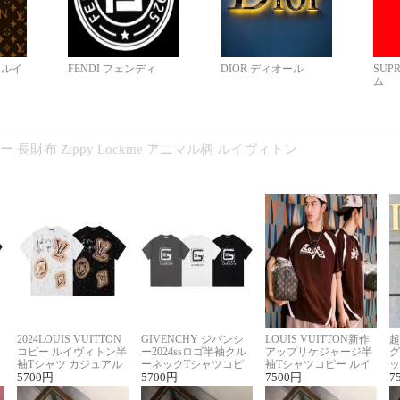
N ルイ
FENDI フェンディ
DIOR ディオール
SUP
ム
コピー 長財布 Zippy Lockme アニマル柄 ルイヴィトン
2024LOUIS VUITTON
GIVENCHY ジバンシ
LOUIS VUITTON新作
超
コピー ルイヴィトン半
ー2024ssロゴ半袖クル
アップリケジャージ半
グ
袖Tシャツ カジュアル
ーネックTシャツコピ
袖Tシャツコピー ルイ
ッ
に馴染む 2色展開
5700
円
ー ユニセックス
5700
円
ヴィトン着回し抜群
7500
円
ス
7