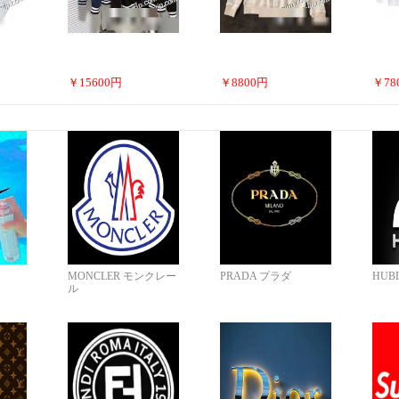
￥
15600
円
￥
8800
円
￥
78
MONCLER モンクレー
PRADA プラダ
HUB
ル