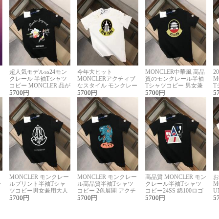
超人気モデルss24モン
今年大ヒット
MONCLER中華風 高品
2
クレール 半袖Tシャツ
MONCLERアクチィブ
質のモンクレール半袖
M
コピー MONCLER 品が
なスタイル モンクレー
Tシャツコピー 男女兼
T
良く見た目
5700
円
ルコピー半袖Tシャツ
5700
円
用 着回し抜群
5700
円
夏
5
MONCLER モンクレー
MONCLER モンクレー
高品質 MONCLER モン
お
ー
ルプリント半袖Tシャ
ル高品質半袖Tシャツ
クレール半袖Tシャツ
M
リ
ツコピー男女兼用大人
コピー 2色展開 アクチ
コピー24SS 綿100ロゴ
U
可愛い春夏コーデ
5700
円
ィブなスタイル
5700
円
プリント 2色展開
5700
円
ピ
5
セ