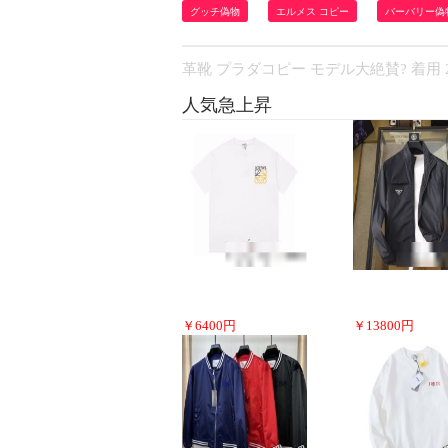
グッチ偽物
エルメス コピー
バーバリー偽
革靴 プラダコピー モデル大絶賛? 着用 2
人気急上昇
￥
6400
円
￥
13800
円