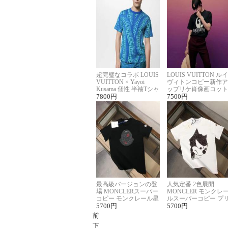
超完璧なコラボ LOUIS
LOUIS VUITTON ルイ
VUITTON × Yayoi
ヴィトンコピー新作ア
Kusama 個性 半袖Tシャ
ップリケ肖像画コット
ツコピー男女兼用
7800
円
ンニット半袖Tシャツ
7500
円
最高級バージョンの登
人気定番 2色展開
場 MONCLERスーパー
MONCLER モンクレ
コピー モンクレール星
ルスーパーコピー プ
座半袖Tシャツ
5700
円
ント半袖Tシャツ
5700
円
前
下