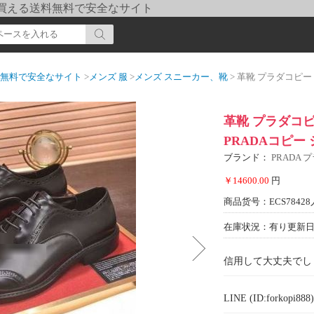
pi] 買える送料無料で安全なサイト
送料無料で安全なサイト
>
メンズ 服
>
メンズ スニーカー、靴
> 革靴 プラダコピー モデル大
革靴 プラダコピー
PRADAコピー
ブランド：
PRADA 
￥14600.00
円
商品货号：ECS78428
在庫状況：有り
更新日期
信用して大丈夫でし
LINE (ID:forkopi