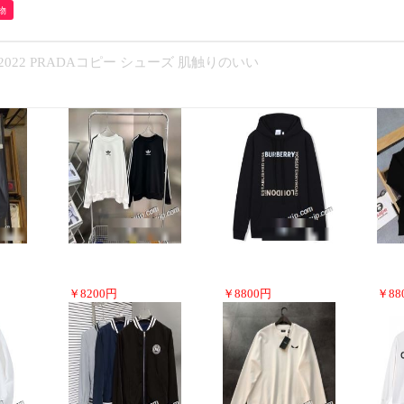
物
022 PRADAコピー シューズ 肌触りのいい
￥
8200
円
￥
8800
円
￥
88