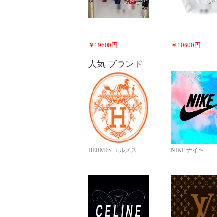
￥
19600
円
￥
10600
円
人気 ブランド
HERMES エルメス
NIKE ナイキ