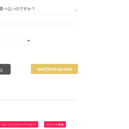
選べないのですか？
use@forkopi.com
ロレックススーパーコピー
セリーヌ偽物