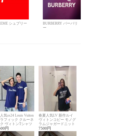
REME シュプリー
BURBERRY バーバリ
ー
人気ss24 Louis Vuiton
春夏人気LV 新作ルイ
ラフィック クルーネ
ヴィトンコピー モノグ
ク ヴィトンTシャツ
ラムジャガードニット
ーパーコピー
500
円
半袖Tシャツ男女兼用
7500
円