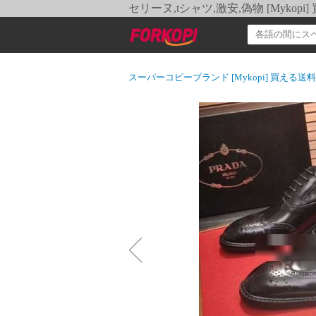
セリーヌ,tシャツ,激安,偽物 [Myko
スーパーコピーブランド [Mykopi] 買える