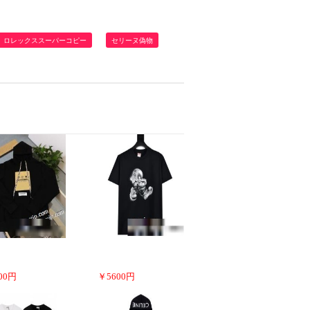
ロレックススーパーコピー
セリーヌ偽物
00
円
￥
5600
円