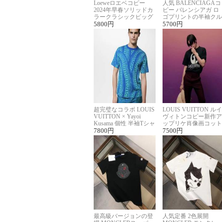
Loeweロエベコピー
人気 BALENCIAGAコ
2024年早春ソリッドカ
ピー バレンシアガ ロ
ラークラシックビッグ
ゴプリントの半袖クル
ロゴ刺繍Tシャツ
5800
円
ーネックTシャツ
5700
円
超完璧なコラボ LOUIS
LOUIS VUITTON ルイ
VUITTON × Yayoi
ヴィトンコピー新作ア
Kusama 個性 半袖Tシャ
ップリケ肖像画コット
ツコピー男女兼用
7800
円
ンニット半袖Tシャツ
7500
円
最高級バージョンの登
人気定番 2色展開