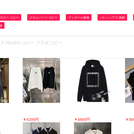
ロエベ コピー
クロムハーツ コピー
ディオール偽物
バレンシアガ 偽物
物
ーズ PRADAコピー プラダコピー
￥
8200
円
￥
8800
円
￥
88