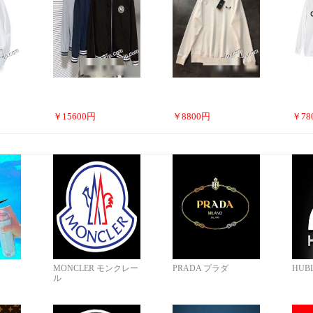
￥
15600
円
￥
8800
円
￥
78
MONCLER モンクレー
PRADA プラダ
HUB
ル