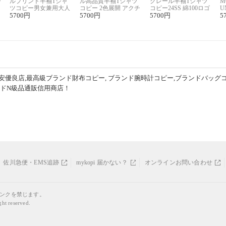
ー
ルプリント半袖Tシャ
ル高品質半袖Tシャツ
クレール半袖Tシャツ
M
リ
ツコピー男女兼用大人
コピー 2色展開 アクチ
コピー24SS 綿100ロゴ
U
可愛い春夏コーデ
5700
円
ィブなスタイル
5700
円
プリント 2色展開
5700
円
ピ
5
セ
安優良店,最高級ブランド財布コピー, ブランド腕時計コピー,ブランドバッグ
ンドN級品通販信用商店！
佐川急便・EMS追跡
mykopi 届かない？
オンラインお問い合わせ
リンクを禁じます。
ght reserved.