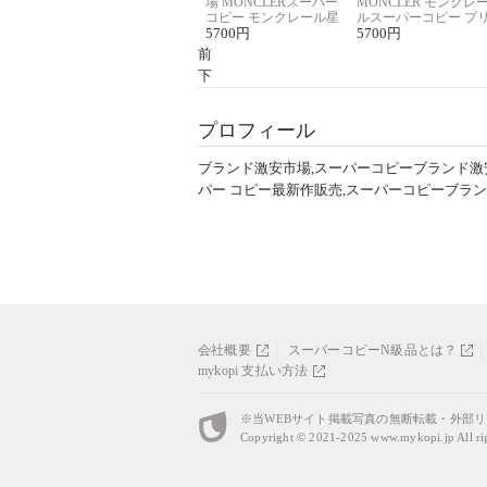
場 MONCLERスーパー
MONCLER モンクレ
コピー モンクレール星
ルスーパーコピー プ
座半袖Tシャツ
5700
円
ント半袖Tシャツ
5700
円
前
下
プロフィール
ブランド激安市場,スーパーコピーブランド激
パー コピー最新作販売,スーパーコピーブラ
会社概要
スーパーコピーN級品とは？
mykopi 支払い方法
※当WEBサイト掲載写真の無断転載・外部
Copyright © 2021-2025
www.mykopi.jp
All ri