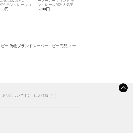
ONCLER 52MC-
ーメーカープリント モ
N02 モンクレールコ
ンクレール2024人気半
ー半袖Tシャツ ユニ
700
円
袖Tシャツコピー
5700
円
ックス
コピー.偽物ブランドスーパーコピー商品,スー
返品について
個人情報