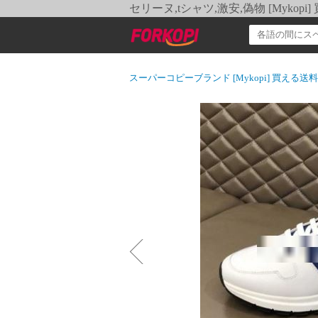
セリーヌ,tシャツ,激安,偽物 [Myko
スーパーコピーブランド [Mykopi] 買える