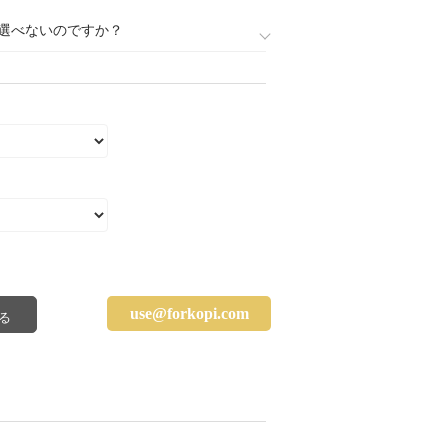
選べないのですか？
use@forkopi.com