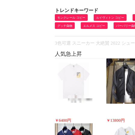
トレンドキーワード
モンクレール コピー
ルイヴィトン コピー
グッチ偽物
エルメス コピー
バーバリー偽
3色可選 スニーカー 大絶賛 2022 シュ
人気急上昇
￥
6400
円
￥
13800
円