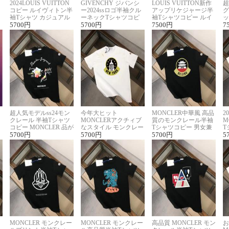
2024LOUIS VUITTON
GIVENCHY ジバンシ
LOUIS VUITTON新作
超
コピー ルイヴィトン半
ー2024ssロゴ半袖クル
アップリケジャージ半
グ
袖Tシャツ カジュアル
ーネックTシャツコピ
袖Tシャツコピー ルイ
ッ
に馴染む 2色展開
5700
円
ー ユニセックス
5700
円
ヴィトン着回し抜群
7500
円
ス
7
超人気モデルss24モン
今年大ヒット
MONCLER中華風 高品
2
クレール 半袖Tシャツ
MONCLERアクチィブ
質のモンクレール半袖
M
コピー MONCLER 品が
なスタイル モンクレー
Tシャツコピー 男女兼
T
良く見た目
5700
円
ルコピー半袖Tシャツ
5700
円
用 着回し抜群
5700
円
夏
5
MONCLER モンクレー
MONCLER モンクレー
高品質 MONCLER モン
お