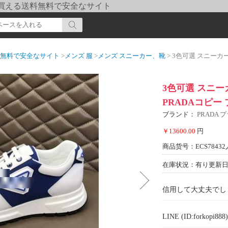
pi] 買える送料無料で安全なサイト
送料無料で安全なサイト
>
メンズ 服
>
メンズ スニーカー、靴
> 3色可選 スニーカー 大
3色可選 スニーカ
PRADAコピー
ブランド：
PRADA 
￥13600.00
円
商品货号：ECS78432
在庫状況：有り
更新日期
信用して大丈夫でし
LINE (ID:forkopi