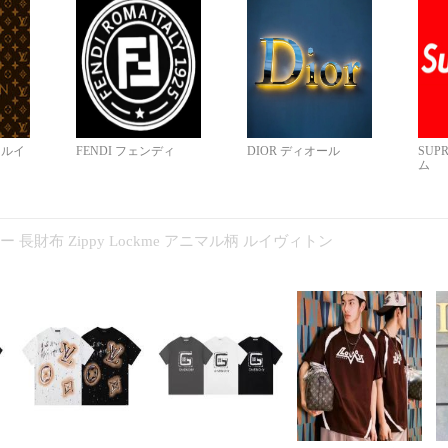
N ルイ
FENDI フェンディ
DIOR ディオール
SUP
ム
コピー 長財布 Zippy Lockme アニマル柄 ルイヴィトン