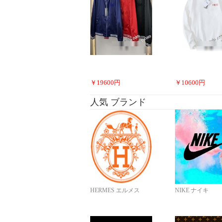
￥
19600
円
￥
10600
円
人気 ブランド
HERMES エルメス
NIKE ナイキ