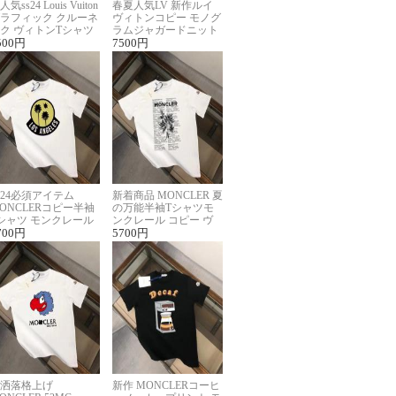
人気ss24 Louis Vuiton
春夏人気LV 新作ルイ
ラフィック クルーネ
ヴィトンコピー モノグ
ク ヴィトンTシャツ
ラムジャガードニット
ーパーコピー
500
円
半袖Tシャツ男女兼用
7500
円
024必須アイテム
新着商品 MONCLER 夏
ONCLERコピー半袖
の万能半袖Tシャツモ
シャツ モンクレール
ンクレール コピー ヴ
らしいプリント
700
円
ィンテージ風
5700
円
洒落格上げ
新作 MONCLERコーヒ