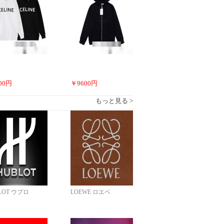
00
円
￥
9600
円
もっと見る >
LOT ウブロ
LOEWE ロエベ