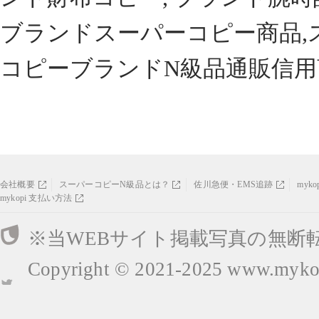
ブランドスーパーコピー商品,
コピーブランドN級品通販信用
会社概要
スーパーコピーN級品とは？
佐川急便・EMS追跡
myk
mykopi 支払い方法
※当WEBサイト掲載写真の無断
Copyright © 2021-2025
www.mykop