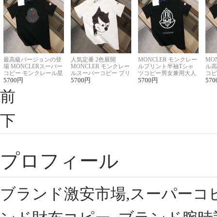
最高級バージョンの登
人気定番 2色展開
MONCLER モンクレー
MO
場 MONCLERスーパー
MONCLER モンクレー
ルプリント半袖Tシャ
ル高
コピー モンクレール星
ルスーパーコピー プリ
ツコピー男女兼用大人
コピ
座半袖Tシャツ
5700
円
ント半袖Tシャツ
5700
円
可愛い春夏コーデ
5700
円
ィブ
570
前
下
プロフィール
ブランド激安市場,スーパーコ