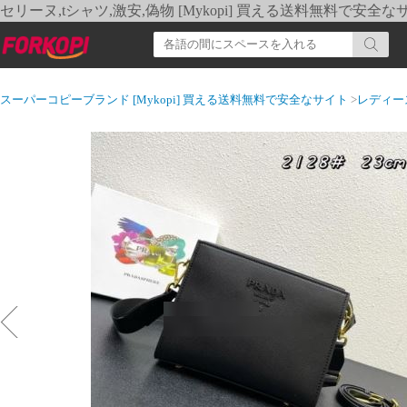
セリーヌ,tシャツ,激安,偽物 [Mykopi] 買える送料無料で安全な
スーパーコピーブランド [Mykopi] 買える送料無料で安全なサイト
>
レディー