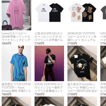
Loeweロエベコピー
人気 BALENCIAGAコ
2024LOUIS VUITTON
GI
2024年早春ソリッドカ
ピー バレンシアガ ロ
コピー ルイヴィトン半
ー2
ラークラシックビッグ
ゴプリントの半袖クル
袖Tシャツ カジュアル
ーネ
ロゴ刺繍Tシャツ
5800
円
ーネックTシャツ
5700
円
に馴染む 2色展開
5700
円
ー 
570
超完璧なコラボ LOUIS
LOUIS VUITTON ルイ
超人気モデルss24モン
今年
VUITTON × Yayoi
ヴィトンコピー新作ア
クレール 半袖Tシャツ
MO
Kusama 個性 半袖Tシャ
ップリケ肖像画コット
コピー MONCLER 品が
なス
ツコピー男女兼用
7800
円
ンニット半袖Tシャツ
7500
円
良く見た目
5700
円
ルコ
570