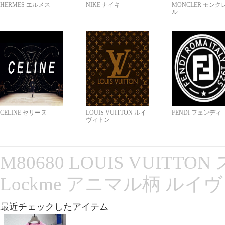
HERMES エルメス
NIKE ナイキ
MONCLER モンク
ル
CELINE セリーヌ
LOUIS VUITTON ルイ
FENDI フェンディ
ヴィトン
M80680 LOUIS VUITT
Lockme アニマル柄 ルイ
最近チェックしたアイテム