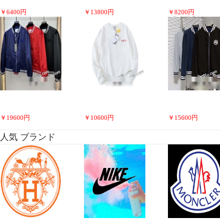
￥
6400
円
￥
13800
円
￥
8200
円
￥
19600
円
￥
10600
円
￥
15600
円
人気 ブランド