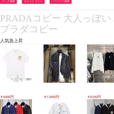
グッチ偽物
エルメス コピー
バーバリー偽物
PRADAコピー 大人っぼい
プラダコピー
人気急上昇
￥
6400
円
￥
13800
円
￥
8200
円