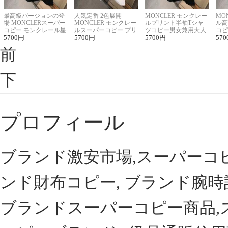
最高級バージョンの登
人気定番 2色展開
MONCLER モンクレー
MO
場 MONCLERスーパー
MONCLER モンクレー
ルプリント半袖Tシャ
ル高
コピー モンクレール星
ルスーパーコピー プリ
ツコピー男女兼用大人
コピ
座半袖Tシャツ
5700
円
ント半袖Tシャツ
5700
円
可愛い春夏コーデ
5700
円
ィブ
570
前
下
プロフィール
ブランド激安市場,スーパーコ
ンド財布コピー, ブランド腕時
ブランドスーパーコピー商品,