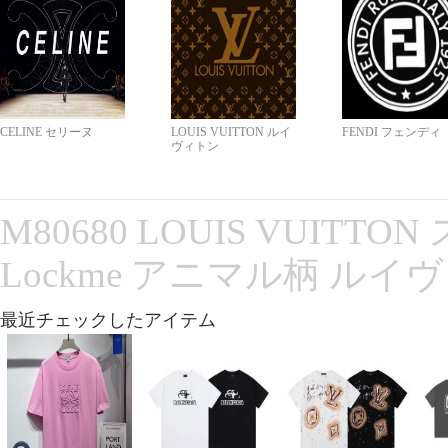
CELINE セリーヌ
LOUIS VUITTON ルイ
FENDI フェンディ
ヴィトン
M80680 LOUIS VUITT
Lockme アニマル柄 ルイ
最近チェックしたアイテム