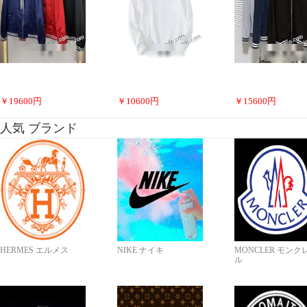
￥
19600
円
￥
10600
円
￥
15600
円
人気 ブランド
HERMES エルメス
NIKE ナイキ
MONCLER モンク
ル