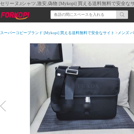
セリーヌ,tシャツ,激安,偽物 [Mykopi] 買える送料無料で安全な
スーパーコピーブランド [Mykopi] 買える送料無料で安全なサイト
>
メンズ 