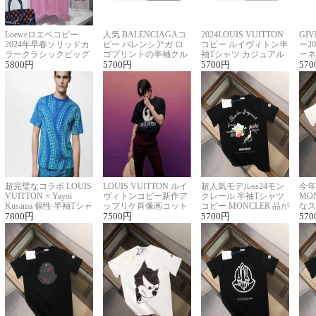
Loeweロエベコピー
人気 BALENCIAGAコ
2024LOUIS VUITTON
GI
2024年早春ソリッドカ
ピー バレンシアガ ロ
コピー ルイヴィトン半
ー2
ラークラシックビッグ
ゴプリントの半袖クル
袖Tシャツ カジュアル
ーネ
ロゴ刺繍Tシャツ
5800
円
ーネックTシャツ
5700
円
に馴染む 2色展開
5700
円
ー 
570
超完璧なコラボ LOUIS
LOUIS VUITTON ルイ
超人気モデルss24モン
今年
VUITTON × Yayoi
ヴィトンコピー新作ア
クレール 半袖Tシャツ
MO
Kusama 個性 半袖Tシャ
ップリケ肖像画コット
コピー MONCLER 品が
なス
ツコピー男女兼用
7800
円
ンニット半袖Tシャツ
7500
円
良く見た目
5700
円
ルコ
570