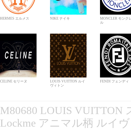
HERMES エルメス
NIKE ナイキ
MONCLER モンク
ル
CELINE セリーヌ
LOUIS VUITTON ルイ
FENDI フェンディ
ヴィトン
M80680 LOUIS VUITT
Lockme アニマル柄 ルイ