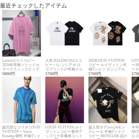
最近チェックしたアイテム
Loeweロエベコピー
人気 BALENCIAGAコ
2024LOUIS VUITTON
GI
2024年早春ソリッドカ
ピー バレンシアガ ロ
コピー ルイヴィトン半
ー2
ラークラシックビッグ
ゴプリントの半袖クル
袖Tシャツ カジュアル
ーネ
ロゴ刺繍Tシャツ
5800
円
ーネックTシャツ
5700
円
に馴染む 2色展開
5700
円
ー 
570
超完璧なコラボ LOUIS
LOUIS VUITTON ルイ
超人気モデルss24モン
今年
VUITTON × Yayoi
ヴィトンコピー新作ア
クレール 半袖Tシャツ
MO
Kusama 個性 半袖Tシャ
ップリケ肖像画コット
コピー MONCLER 品が
なス