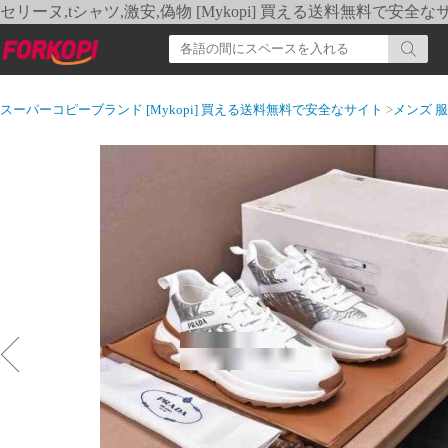
セリーヌ,tシャツ,激安,偽物 [Mykopi] 買える送料無料で安全な
スーパーコピーブランド [Mykopi] 買える送料無料で安全なサイト
>
メンズ 服