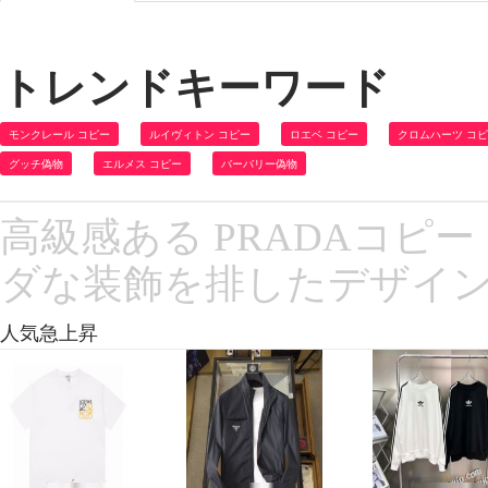
トレンドキーワード
モンクレール コピー
ルイヴィトン コピー
ロエベ コピー
クロムハーツ コ
グッチ偽物
エルメス コピー
バーバリー偽物
高級感ある PRADAコピー 
ダな装飾を排したデザイン
人気急上昇