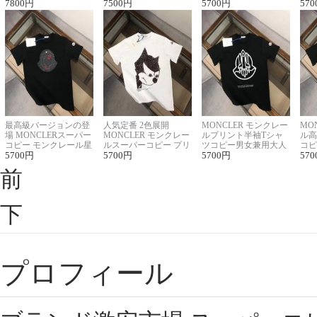
ツコピー男女兼用
7800
円
ンニット半袖Tシャツ
7500
円
良く見た目
5700
円
ルコ
570
最高級バージョンの登
人気定番 2色展開
MONCLER モンクレー
MO
場 MONCLERスーパー
MONCLER モンクレー
ルプリント半袖Tシャ
ル高
コピー モンクレール星
ルスーパーコピー プリ
ツコピー男女兼用大人
コピ
座半袖Tシャツ
5700
円
ント半袖Tシャツ
5700
円
可愛い春夏コーデ
5700
円
ィブ
570
前
下
プロフィール