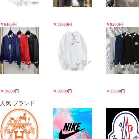
￥
6400
円
￥
13800
円
￥
8200
円
￥
19600
円
￥
10600
円
￥
15600
円
人気 ブランド