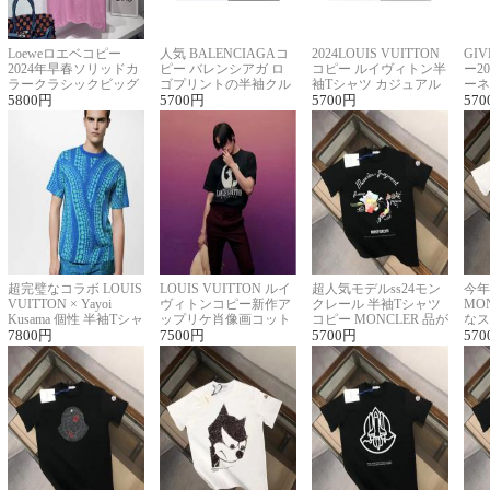
Loeweロエベコピー
人気 BALENCIAGAコ
2024LOUIS VUITTON
GI
2024年早春ソリッドカ
ピー バレンシアガ ロ
コピー ルイヴィトン半
ー2
ラークラシックビッグ
ゴプリントの半袖クル
袖Tシャツ カジュアル
ーネ
ロゴ刺繍Tシャツ
5800
円
ーネックTシャツ
5700
円
に馴染む 2色展開
5700
円
ー 
570
超完璧なコラボ LOUIS
LOUIS VUITTON ルイ
超人気モデルss24モン
今年
VUITTON × Yayoi
ヴィトンコピー新作ア
クレール 半袖Tシャツ
MO
Kusama 個性 半袖Tシャ
ップリケ肖像画コット
コピー MONCLER 品が
なス
ツコピー男女兼用
7800
円
ンニット半袖Tシャツ
7500
円
良く見た目
5700
円
ルコ
570