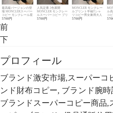
最高級バージョンの登
人気定番 2色展開
MONCLER モンクレー
MO
場 MONCLERスーパー
MONCLER モンクレー
ルプリント半袖Tシャ
ル高
コピー モンクレール星
ルスーパーコピー プリ
ツコピー男女兼用大人
コピ
座半袖Tシャツ
5700
円
ント半袖Tシャツ
5700
円
可愛い春夏コーデ
5700
円
ィブ
570
前
下
プロフィール
ブランド激安市場,スーパーコ
ンド財布コピー, ブランド腕時
ブランドスーパーコピー商品,