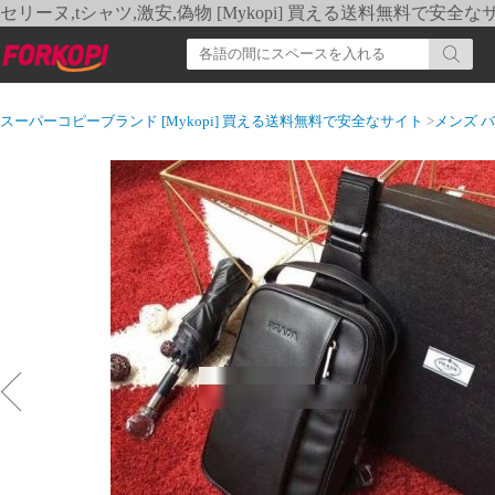
セリーヌ,tシャツ,激安,偽物 [Mykopi] 買える送料無料で安全な
スーパーコピーブランド [Mykopi] 買える送料無料で安全なサイト
>
メンズ 