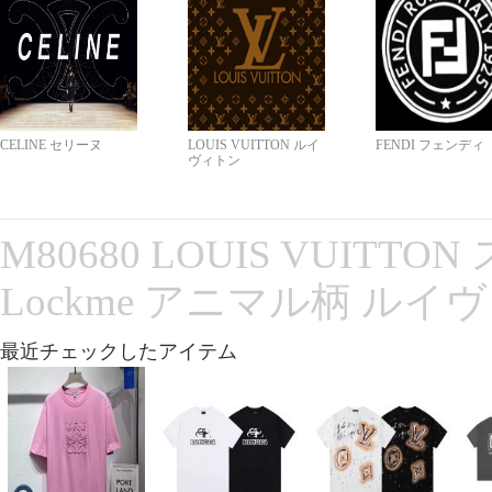
CELINE セリーヌ
LOUIS VUITTON ルイ
FENDI フェンディ
ヴィトン
M80680 LOUIS VUITT
Lockme アニマル柄 ルイ
最近チェックしたアイテム