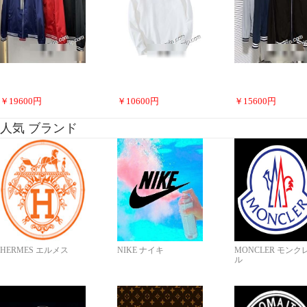
￥
19600
円
￥
10600
円
￥
15600
円
人気 ブランド
HERMES エルメス
NIKE ナイキ
MONCLER モンク
ル