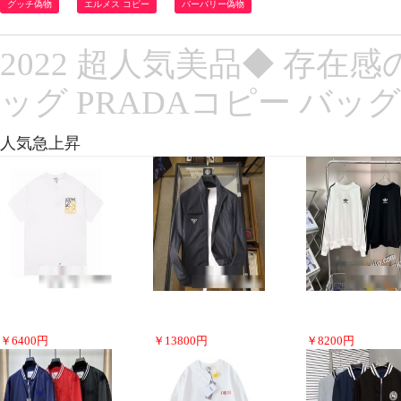
グッチ偽物
エルメス コピー
バーバリー偽物
2022 超人気美品◆ 存在
ッグ PRADAコピー バッグ
人気急上昇
￥
6400
円
￥
13800
円
￥
8200
円