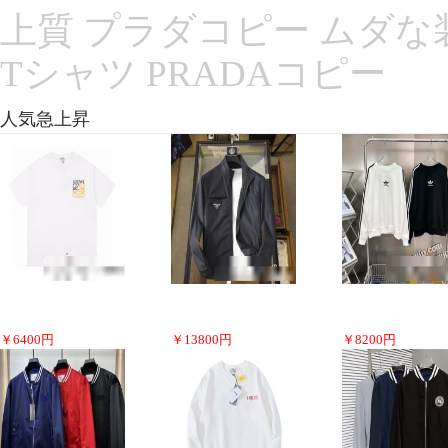
上質 プラダコピー ムダな装
Tシャツ PRADAコピー
人気急上昇
￥
6400
円
￥
13800
円
￥
8200
円