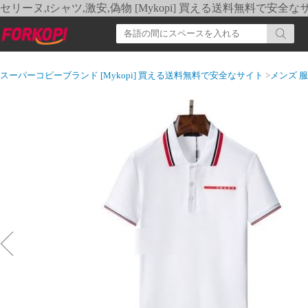
セリーヌ,tシャツ,激安,偽物 [Mykopi] 買える送料無料で安全な
スーパーコピーブランド [Mykopi] 買える送料無料で安全なサイト
>
メンズ 服