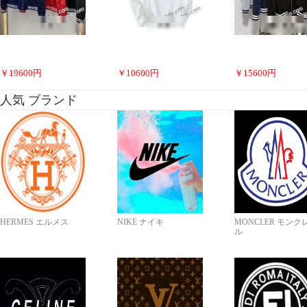
￥
19600
円
￥
10600
円
￥
15600
円
人気 ブランド
HERMES エルメス
NIKE ナイキ
MONCLER モンク
ル