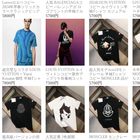
Loeweロエベコピー
人気 BALENCIAGAコ
2024LOUIS VUITTON
GI
2024年早春ソリッドカ
ピー バレンシアガ ロ
コピー ルイヴィトン半
ー2
ラークラシックビッグ
ゴプリントの半袖クル
袖Tシャツ カジュアル
ーネ
ロゴ刺繍Tシャツ
5800
円
ーネックTシャツ
5700
円
に馴染む 2色展開
5700
円
ー 
570
超完璧なコラボ LOUIS
LOUIS VUITTON ルイ
超人気モデルss24モン
今年
VUITTON × Yayoi
ヴィトンコピー新作ア
クレール 半袖Tシャツ
MO
Kusama 個性 半袖Tシャ
ップリケ肖像画コット
コピー MONCLER 品が
なス
ツコピー男女兼用
7800
円
ンニット半袖Tシャツ
7500
円
良く見た目
5700
円
ルコ
570
最高級バージョンの登
人気定番 2色展開
MONCLER モンクレー
MO