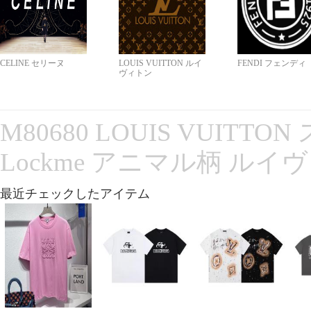
CELINE セリーヌ
LOUIS VUITTON ルイ
FENDI フェンディ
ヴィトン
M80680 LOUIS VUITT
Lockme アニマル柄 ルイ
最近チェックしたアイテム