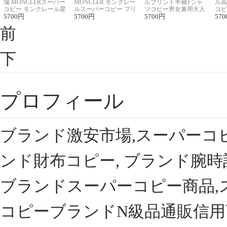
場 MONCLERスーパー
MONCLER モンクレー
ルプリント半袖Tシャ
ル高
コピー モンクレール星
ルスーパーコピー プリ
ツコピー男女兼用大人
コピ
座半袖Tシャツ
5700
円
ント半袖Tシャツ
5700
円
可愛い春夏コーデ
5700
円
ィブ
570
前
下
プロフィール
ブランド激安市場,スーパーコ
ンド財布コピー, ブランド腕時
ブランドスーパーコピー商品,
コピーブランドN級品通販信用