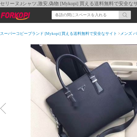
セリーヌ,tシャツ,激安,偽物 [Mykopi] 買える送料無料で安全な
スーパーコピーブランド [Mykopi] 買える送料無料で安全なサイト
>
メンズ 