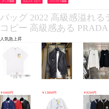
グッチ偽物
エルメス コピー
バーバリー偽物
バッグ 2022 高級感溢れ
コピー 高級感ある PRAD
人気急上昇
￥
6400
円
￥
13800
円
￥
8200
円