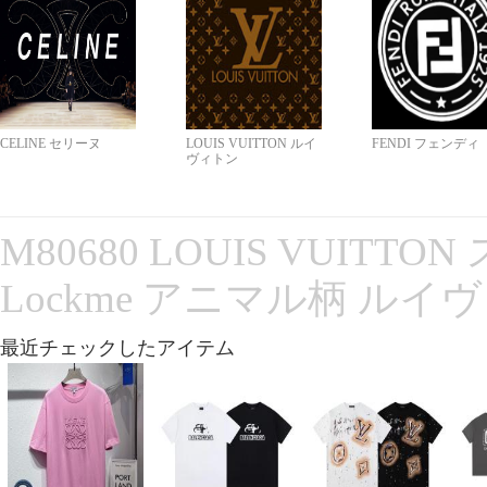
CELINE セリーヌ
LOUIS VUITTON ルイ
FENDI フェンディ
ヴィトン
M80680 LOUIS VUITT
Lockme アニマル柄 ルイ
最近チェックしたアイテム