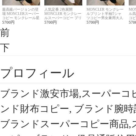
最高級バージョンの登
人気定番 2色展開
MONCLER モンクレー
MO
場 MONCLERスーパー
MONCLER モンクレー
ルプリント半袖Tシャ
ル高
コピー モンクレール星
ルスーパーコピー プリ
ツコピー男女兼用大人
コピ
座半袖Tシャツ
5700
円
ント半袖Tシャツ
5700
円
可愛い春夏コーデ
5700
円
ィブ
570
前
下
プロフィール
ブランド激安市場,スーパーコ
ンド財布コピー, ブランド腕時
ブランドスーパーコピー商品,