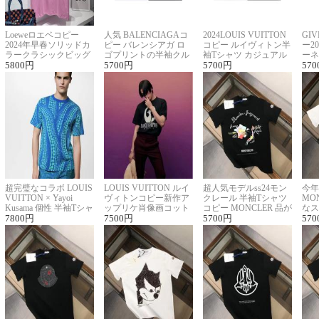
Loeweロエベコピー
人気 BALENCIAGAコ
2024LOUIS VUITTON
GI
2024年早春ソリッドカ
ピー バレンシアガ ロ
コピー ルイヴィトン半
ー2
ラークラシックビッグ
ゴプリントの半袖クル
袖Tシャツ カジュアル
ーネ
ロゴ刺繍Tシャツ
5800
円
ーネックTシャツ
5700
円
に馴染む 2色展開
5700
円
ー 
570
超完璧なコラボ LOUIS
LOUIS VUITTON ルイ
超人気モデルss24モン
今年
VUITTON × Yayoi
ヴィトンコピー新作ア
クレール 半袖Tシャツ
MO
Kusama 個性 半袖Tシャ
ップリケ肖像画コット
コピー MONCLER 品が
なス
ツコピー男女兼用
7800
円
ンニット半袖Tシャツ
7500
円
良く見た目
5700
円
ルコ
570