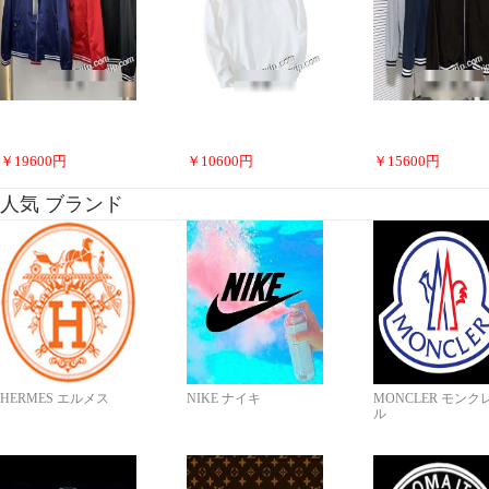
￥
19600
円
￥
10600
円
￥
15600
円
人気 ブランド
HERMES エルメス
NIKE ナイキ
MONCLER モンク
ル