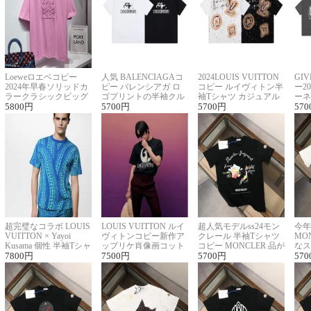
Loeweロエベコピー
人気 BALENCIAGAコ
2024LOUIS VUITTON
GI
2024年早春ソリッドカ
ピー バレンシアガ ロ
コピー ルイヴィトン半
ー2
ラークラシックビッグ
ゴプリントの半袖クル
袖Tシャツ カジュアル
ーネ
ロゴ刺繍Tシャツ
5800
円
ーネックTシャツ
5700
円
に馴染む 2色展開
5700
円
ー 
570
超完璧なコラボ LOUIS
LOUIS VUITTON ルイ
超人気モデルss24モン
今年
VUITTON × Yayoi
ヴィトンコピー新作ア
クレール 半袖Tシャツ
MO
Kusama 個性 半袖Tシャ
ップリケ肖像画コット
コピー MONCLER 品が
なス
ツコピー男女兼用
7800
円
ンニット半袖Tシャツ
7500
円
良く見た目
5700
円
ルコ
570