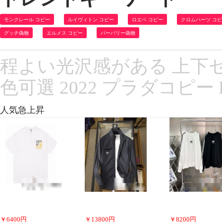
モンクレール コピー
ルイヴィトン コピー
ロエベ コピー
クロムハーツ コ
グッチ偽物
エルメス コピー
バーバリー偽物
程よい光沢感がある 上下セ
色可選 2022 プラダコピー
人気急上昇
￥
6400
円
￥
13800
円
￥
8200
円