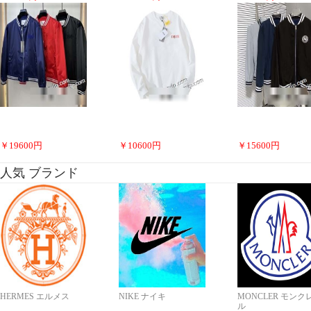
￥
19600
円
￥
10600
円
￥
15600
円
人気 ブランド
HERMES エルメス
NIKE ナイキ
MONCLER モンク
ル