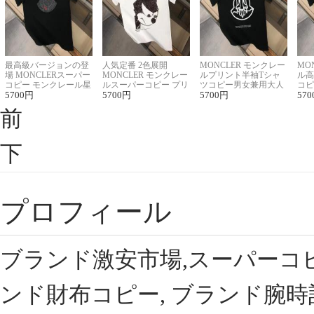
最高級バージョンの登
人気定番 2色展開
MONCLER モンクレー
MO
場 MONCLERスーパー
MONCLER モンクレー
ルプリント半袖Tシャ
ル高
コピー モンクレール星
ルスーパーコピー プリ
ツコピー男女兼用大人
コピ
座半袖Tシャツ
5700
円
ント半袖Tシャツ
5700
円
可愛い春夏コーデ
5700
円
ィブ
570
前
下
プロフィール
ブランド激安市場,スーパーコ
ンド財布コピー, ブランド腕時