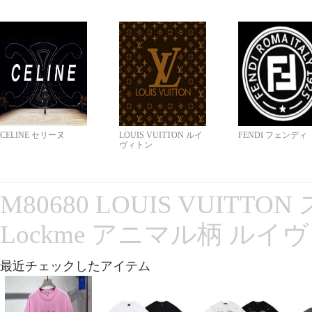
CELINE セリーヌ
LOUIS VUITTON ルイ
FENDI フェンディ
ヴィトン
M80680 LOUIS VUITT
Lockme アニマル柄 ルイ
最近チェックしたアイテム