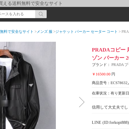
pi] 買える送料無料で安全なサイト
送料無料で安全なサイト
>
メンズ 服
>
ジャケット パーカー セーター コート
> PRAD
PRADAコピー
ゾン パーカー 2
ブランド：
PRADA 
￥16500.00
円
商品货号：ECS78632
在庫状況：有り
更新日期
信用して大丈夫でし
LINE (ID:forkopi