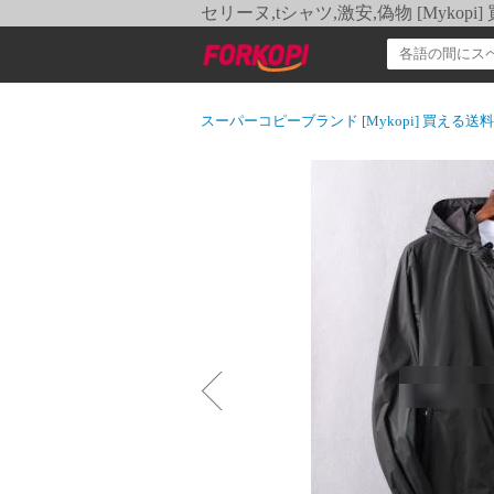
セリーヌ,tシャツ,激安,偽物 [Myko
スーパーコピーブランド [Mykopi] 買える