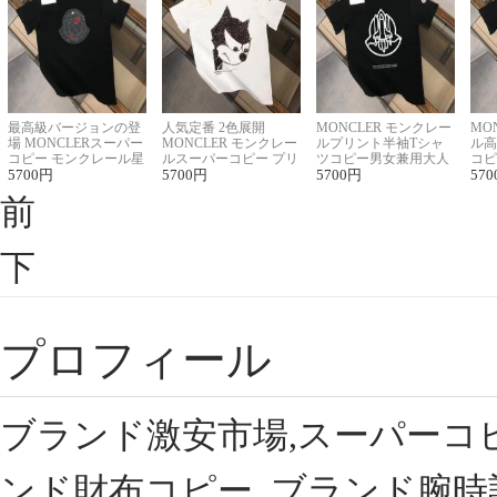
最高級バージョンの登
人気定番 2色展開
MONCLER モンクレー
MO
場 MONCLERスーパー
MONCLER モンクレー
ルプリント半袖Tシャ
ル高
コピー モンクレール星
ルスーパーコピー プリ
ツコピー男女兼用大人
コピ
座半袖Tシャツ
5700
円
ント半袖Tシャツ
5700
円
可愛い春夏コーデ
5700
円
ィブ
570
前
下
プロフィール
ブランド激安市場,スーパーコ
ンド財布コピー, ブランド腕時