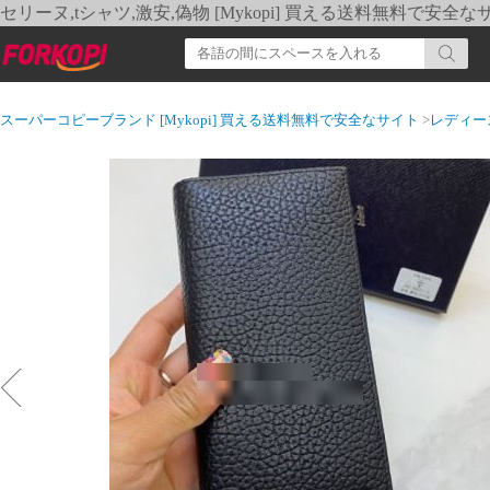
セリーヌ,tシャツ,激安,偽物 [Mykopi] 買える送料無料で安全な
スーパーコピーブランド [Mykopi] 買える送料無料で安全なサイト
>
レディー