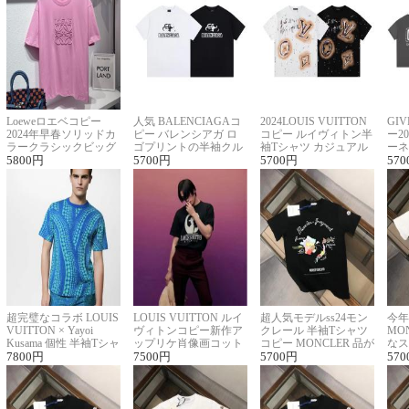
Loeweロエベコピー
人気 BALENCIAGAコ
2024LOUIS VUITTON
GI
2024年早春ソリッドカ
ピー バレンシアガ ロ
コピー ルイヴィトン半
ー2
ラークラシックビッグ
ゴプリントの半袖クル
袖Tシャツ カジュアル
ーネ
ロゴ刺繍Tシャツ
5800
円
ーネックTシャツ
5700
円
に馴染む 2色展開
5700
円
ー 
570
超完璧なコラボ LOUIS
LOUIS VUITTON ルイ
超人気モデルss24モン
今年
VUITTON × Yayoi
ヴィトンコピー新作ア
クレール 半袖Tシャツ
MO
Kusama 個性 半袖Tシャ
ップリケ肖像画コット
コピー MONCLER 品が
なス
ツコピー男女兼用
7800
円
ンニット半袖Tシャツ
7500
円
良く見た目
5700
円
ルコ
570