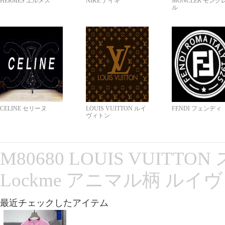
HERMES エルメス
NIKE ナイキ
MONCLER モンク
ル
CELINE セリーヌ
LOUIS VUITTON ルイ
FENDI フェンディ
ヴィトン
M80680 LOUIS VUITT
Lockme アニマル柄 ルイ
最近チェックしたアイテム