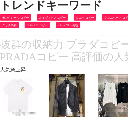
トレンドキーワード
モンクレール コピー
ルイヴィトン コピー
ロエベ コピー
クロムハーツ コ
グッチ偽物
エルメス コピー
バーバリー偽物
抜群の収納力 プラダコピー 
PRADAコピー 高評価の人
人気急上昇