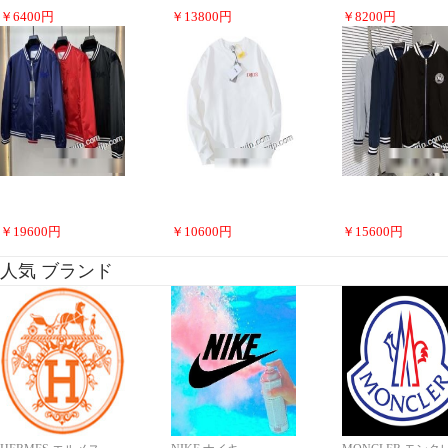
￥
6400
円
￥
13800
円
￥
8200
円
￥
19600
円
￥
10600
円
￥
15600
円
人気 ブランド