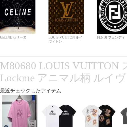
CELINE セリーヌ
LOUIS VUITTON ルイ
FENDI フェンディ
ヴィトン
M80680 LOUIS VUITT
Lockme アニマル柄 ルイ
最近チェックしたアイテム