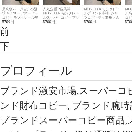
最高級バージョンの登
人気定番 2色展開
MONCLER モンクレー
MO
場 MONCLERスーパー
MONCLER モンクレー
ルプリント半袖Tシャ
ル高
コピー モンクレール星
ルスーパーコピー プリ
ツコピー男女兼用大人
コピ
座半袖Tシャツ
5700
円
ント半袖Tシャツ
5700
円
可愛い春夏コーデ
5700
円
ィブ
570
前
下
プロフィール
ブランド激安市場,スーパーコ
ンド財布コピー, ブランド腕時
ブランドスーパーコピー商品,