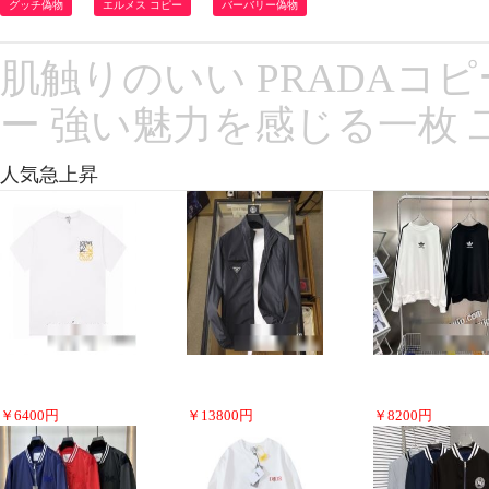
グッチ偽物
エルメス コピー
バーバリー偽物
肌触りのいい PRADAコピ
ー 強い魅力を感じる一枚 
人気急上昇
￥
6400
円
￥
13800
円
￥
8200
円