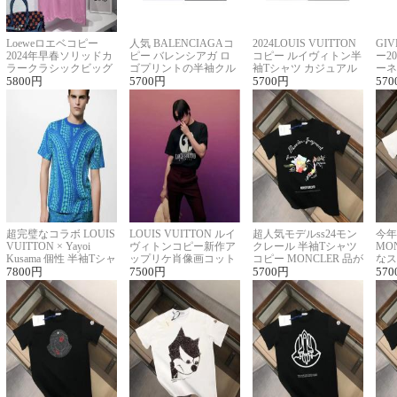
Loeweロエベコピー
人気 BALENCIAGAコ
2024LOUIS VUITTON
GI
2024年早春ソリッドカ
ピー バレンシアガ ロ
コピー ルイヴィトン半
ー2
ラークラシックビッグ
ゴプリントの半袖クル
袖Tシャツ カジュアル
ーネ
ロゴ刺繍Tシャツ
5800
円
ーネックTシャツ
5700
円
に馴染む 2色展開
5700
円
ー 
570
超完璧なコラボ LOUIS
LOUIS VUITTON ルイ
超人気モデルss24モン
今年
VUITTON × Yayoi
ヴィトンコピー新作ア
クレール 半袖Tシャツ
MO
Kusama 個性 半袖Tシャ
ップリケ肖像画コット
コピー MONCLER 品が
なス
ツコピー男女兼用
7800
円
ンニット半袖Tシャツ
7500
円
良く見た目
5700
円
ルコ
570