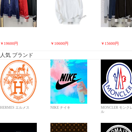
￥
19600
円
￥
10600
円
￥
15600
円
人気 ブランド
HERMES エルメス
NIKE ナイキ
MONCLER モンク
ル