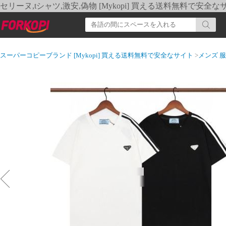
セリーヌ,tシャツ,激安,偽物 [Mykopi] 買える送料無料で安全な
スーパーコピーブランド [Mykopi] 買える送料無料で安全なサイト
>
メンズ 服