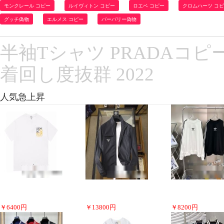
モンクレール コピー
ルイヴィトン コピー
ロエベ コピー
クロムハーツ コ
グッチ偽物
エルメス コピー
バーバリー偽物
半袖Tシャツ PRADAコピ
着回し度抜群 2022
人気急上昇
￥
6400
円
￥
13800
円
￥
8200
円