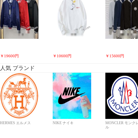
￥
19600
円
￥
10600
円
￥
15600
円
人気 ブランド
HERMES エルメス
NIKE ナイキ
MONCLER モンク
ル