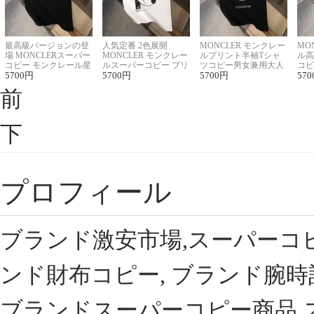
最高級バージョンの登
人気定番 2色展開
MONCLER モンクレー
MO
場 MONCLERスーパー
MONCLER モンクレー
ルプリント半袖Tシャ
ル高
コピー モンクレール星
ルスーパーコピー プリ
ツコピー男女兼用大人
コピ
座半袖Tシャツ
5700
円
ント半袖Tシャツ
5700
円
可愛い春夏コーデ
5700
円
ィブ
570
前
下
プロフィール
ブランド激安市場,スーパーコ
ンド財布コピー, ブランド腕時
ブランドスーパーコピー商品,