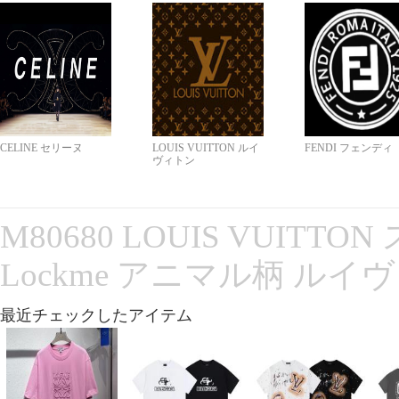
CELINE セリーヌ
LOUIS VUITTON ルイ
FENDI フェンディ
ヴィトン
M80680 LOUIS VUITT
Lockme アニマル柄 ルイ
最近チェックしたアイテム