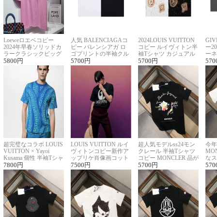
Loeweロエベコピー
人気 BALENCIAGAコ
2024LOUIS VUITTON
GI
2024年早春ソリッドカ
ピー バレンシアガ ロ
コピー ルイヴィトン半
ー2
ラークラシックビッグ
ゴプリントの半袖クル
袖Tシャツ カジュアル
ーネ
ロゴ刺繍Tシャツ
5800
円
ーネックTシャツ
5700
円
に馴染む 2色展開
5700
円
ー 
570
超完璧なコラボ LOUIS
LOUIS VUITTON ルイ
超人気モデルss24モン
今年
VUITTON × Yayoi
ヴィトンコピー新作ア
クレール 半袖Tシャツ
MO
Kusama 個性 半袖Tシャ
ップリケ肖像画コット
コピー MONCLER 品が
なス
ツコピー男女兼用
7800
円
ンニット半袖Tシャツ
7500
円
良く見た目
5700
円
ルコ
570