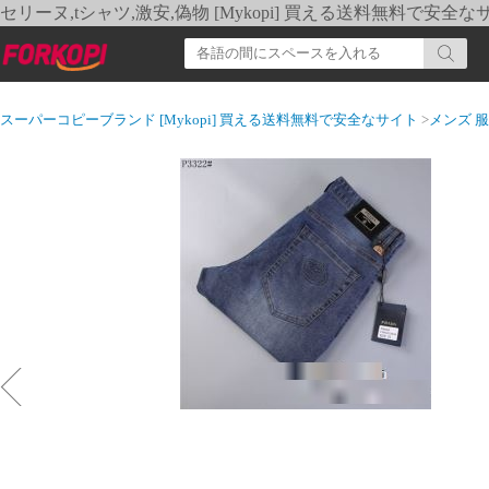
セリーヌ,tシャツ,激安,偽物 [Mykopi] 買える送料無料で安全な
スーパーコピーブランド [Mykopi] 買える送料無料で安全なサイト
>
メンズ 服