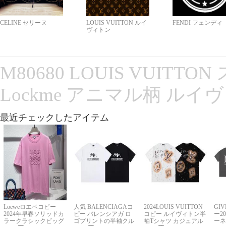
CELINE セリーヌ
LOUIS VUITTON ルイ
FENDI フェンディ
ヴィトン
M80680 LOUIS VUITT
Lockme アニマル柄 ルイ
最近チェックしたアイテム
Loeweロエベコピー
人気 BALENCIAGAコ
2024LOUIS VUITTON
GI
2024年早春ソリッドカ
ピー バレンシアガ ロ
コピー ルイヴィトン半
ー2
ラークラシックビッグ
ゴプリントの半袖クル
袖Tシャツ カジュアル
ーネ