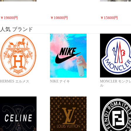
￥
19600
円
￥
10600
円
￥
15600
円
人気 ブランド
HERMES エルメス
NIKE ナイキ
MONCLER モンク
ル