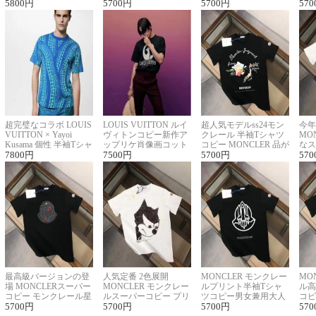
ロゴ刺繍Tシャツ
5800
円
ーネックTシャツ
5700
円
に馴染む 2色展開
5700
円
ー 
570
超完璧なコラボ LOUIS
LOUIS VUITTON ルイ
超人気モデルss24モン
今年
VUITTON × Yayoi
ヴィトンコピー新作ア
クレール 半袖Tシャツ
MO
Kusama 個性 半袖Tシャ
ップリケ肖像画コット
コピー MONCLER 品が
なス
ツコピー男女兼用
7800
円
ンニット半袖Tシャツ
7500
円
良く見た目
5700
円
ルコ
570
最高級バージョンの登
人気定番 2色展開
MONCLER モンクレー
MO
場 MONCLERスーパー
MONCLER モンクレー
ルプリント半袖Tシャ
ル高
コピー モンクレール星
ルスーパーコピー プリ
ツコピー男女兼用大人
コピ
座半袖Tシャツ
5700
円
ント半袖Tシャツ
5700
円
可愛い春夏コーデ
5700
円
ィブ
570