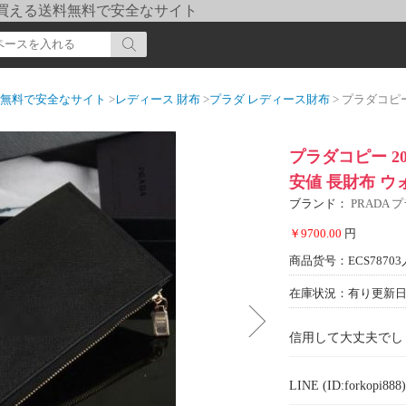
pi] 買える送料無料で安全なサイト
送料無料で安全なサイト
>
レディース 財布
>
プラダ レディース財布
> プラダコピー 2
プラダコピー 20
安値 長財布 ウ
ブランド：
PRADA 
￥9700.00
円
商品货号：ECS78703
在庫状況：有り
更新日期
信用して大丈夫でし
LINE (ID:forkopi