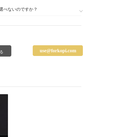
選べないのですか？
use@forkopi.com