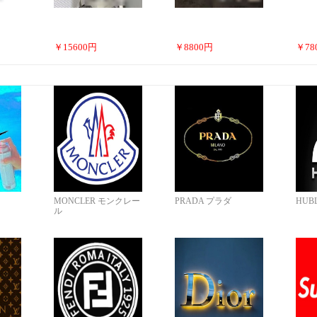
￥
15600
円
￥
8800
円
￥
78
MONCLER モンクレー
PRADA プラダ
HUB
ル