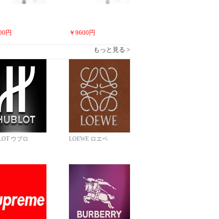
00
円
￥
9600
円
もっと見る >
LOT ウブロ
LOEWE ロエベ