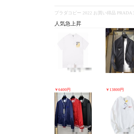
プラダコピー 2022 お買い得品 PRAD
人気急上昇
￥
6400
円
￥
13800
円