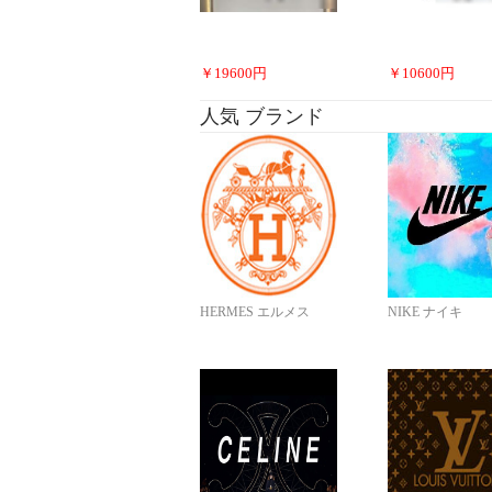
￥
19600
円
￥
10600
円
人気 ブランド
HERMES エルメス
NIKE ナイキ