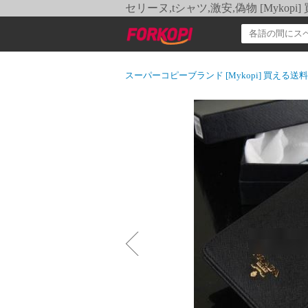
セリーヌ,tシャツ,激安,偽物 [Myko
スーパーコピーブランド [Mykopi] 買える