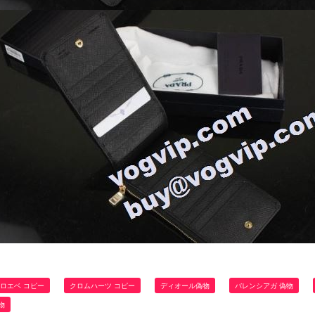
ロエベ コピー
クロムハーツ コピー
ディオール偽物
バレンシアガ 偽物
物