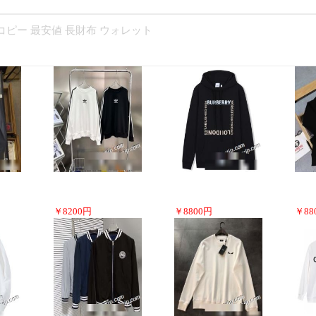
Aコピー 最安値 長財布 ウォレット
￥
8200
円
￥
8800
円
￥
88