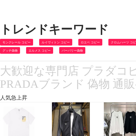
トレンドキーワード
モンクレール コピー
ルイヴィトン コピー
ロエベ コピー
クロムハーツ コ
グッチ偽物
エルメス コピー
バーバリー偽物
大歓迎な専門店 プラダコピ
PRADAブランド 偽物 通
人気急上昇