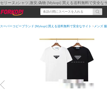
セリーヌ,tシャツ,激安,偽物 [Mykopi] 買える送料無料で安全な
スーパーコピーブランド [Mykopi] 買える送料無料で安全なサイト
>
メンズ 服