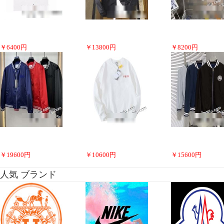
￥
6400
円
￥
13800
円
￥
8200
円
￥
19600
円
￥
10600
円
￥
15600
円
人気 ブランド