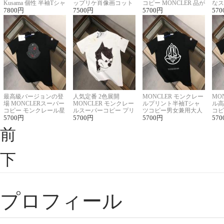
Kusama 個性 半袖Tシャ
ップリケ肖像画コット
コピー MONCLER 品が
なス
ツコピー男女兼用
7800
円
ンニット半袖Tシャツ
7500
円
良く見た目
5700
円
ルコ
570
最高級バージョンの登
人気定番 2色展開
MONCLER モンクレー
MO
場 MONCLERスーパー
MONCLER モンクレー
ルプリント半袖Tシャ
ル高
コピー モンクレール星
ルスーパーコピー プリ
ツコピー男女兼用大人
コピ
座半袖Tシャツ
5700
円
ント半袖Tシャツ
5700
円
可愛い春夏コーデ
5700
円
ィブ
570
前
下
プロフィール