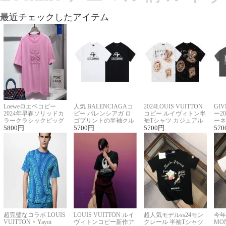
最近チェックしたアイテム
Loeweロエベコピー
人気 BALENCIAGAコ
2024LOUIS VUITTON
GI
2024年早春ソリッドカ
ピー バレンシアガ ロ
コピー ルイヴィトン半
ー2
ラークラシックビッグ
ゴプリントの半袖クル
袖Tシャツ カジュアル
ーネ
ロゴ刺繍Tシャツ
5800
円
ーネックTシャツ
5700
円
に馴染む 2色展開
5700
円
ー 
570
超完璧なコラボ LOUIS
LOUIS VUITTON ルイ
超人気モデルss24モン
今年
VUITTON × Yayoi
ヴィトンコピー新作ア
クレール 半袖Tシャツ
MO