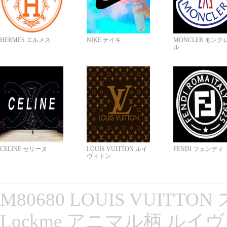
HERMES エルメス
NIKE ナイキ
MONCLER モンク
ル
CELINE セリーヌ
LOUIS VUITTON ルイ
FENDI フェンディ
ヴィトン
M80680 LOUIS VUITT
Lockme アニマル柄 ルイ