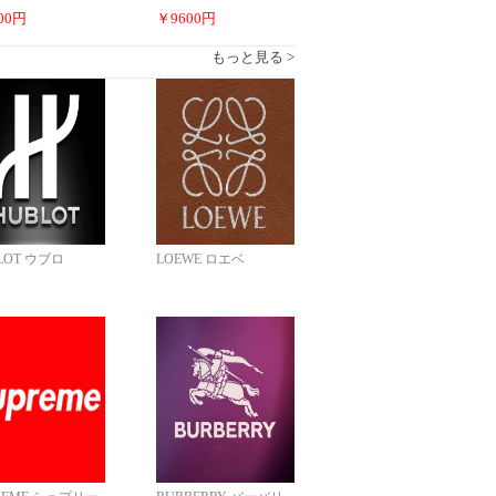
00
円
￥
9600
円
もっと見る >
LOT ウブロ
LOEWE ロエベ