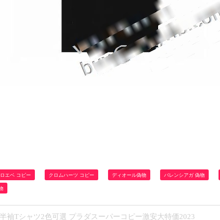
ロエベ コピー
クロムハーツ コピー
ディオール偽物
バレンシアガ 偽物
物
半袖Tシャツ2色可選 プラダスーパーコピー激安大特価2023