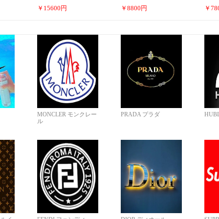
￥
15600
円
￥
8800
円
￥
78
MONCLER モンクレー
PRADA プラダ
HUB
ル