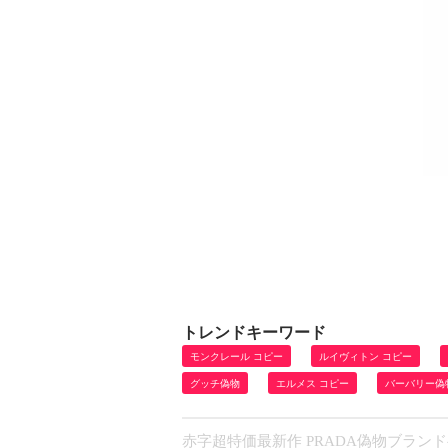
トレンドキーワード
モンクレール コピー
ルイヴィトン コピー
グッチ偽物
エルメス コピー
バーバリー偽
赤字超特価最新作 PRADA偽物ブランド