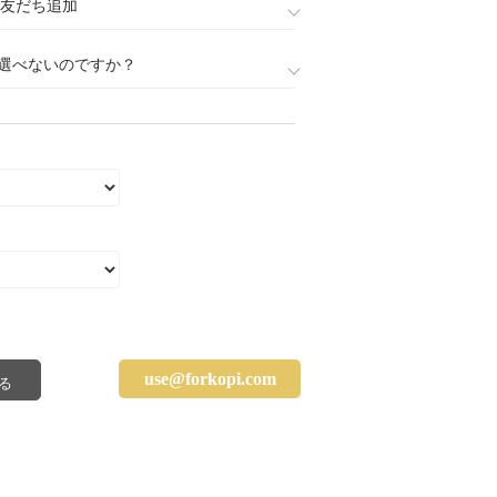
888)友だち追加
選べないのですか？
use@forkopi.com