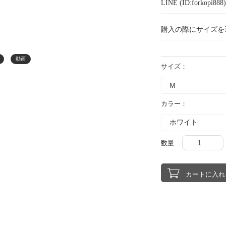
LINE (ID:forkopi
購入の際にサイズを
動画
サイズ：
カラー：
数量