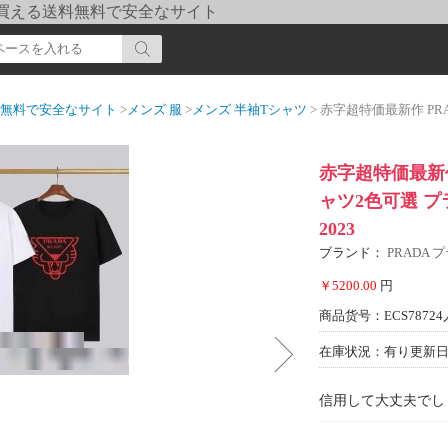
pi] 買える送料無料で安全なサイト
送料無料で安全なサイト
>
メンズ 服
>
メンズ 半袖Tシャツ
> 赤字超特価最新作 PRADA偽物
赤字超特価最新作
ャツ2色可選 
2023
ブランド：
PRADA 
￥5200.00
円
商品货号：ECS78724
在庫状況：有り
更新日期
信用して大丈夫でし