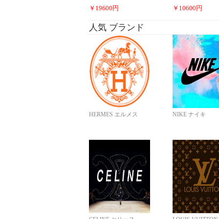
￥
19600
円
￥
10600
円
人気 ブランド
HERMES エルメス
NIKE ナイキ