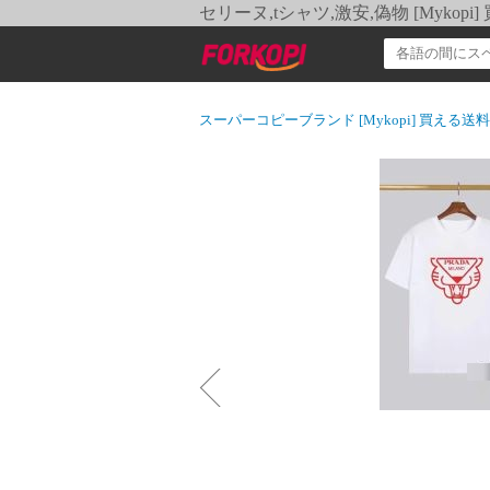
セリーヌ,tシャツ,激安,偽物 [Myko
スーパーコピーブランド [Mykopi] 買える