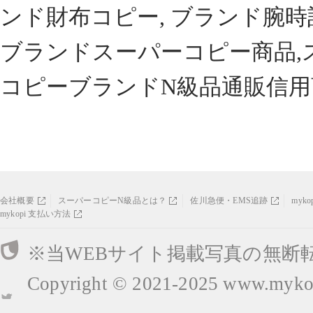
ンド財布コピー, ブランド腕時
ブランドスーパーコピー商品,
コピーブランドN級品通販信用
会社概要
スーパーコピーN級品とは？
佐川急便・EMS追跡
myk
mykopi 支払い方法
※当WEBサイト掲載写真の無断
Copyright © 2021-2025
www.mykop