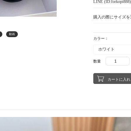
LINE (ID:forkopi
購入の際にサイズを
動画
カラー：
数量