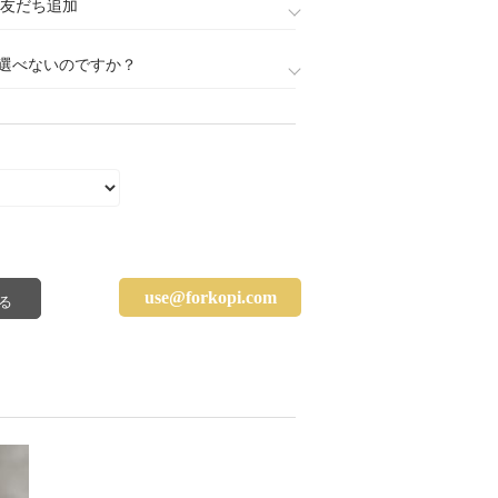
888)友だち追加
選べないのですか？
use@forkopi.com